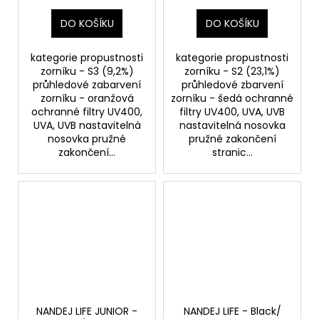
DO KOŠÍKU
DO KOŠÍKU
kategorie propustnosti
kategorie propustnosti
zorníku - S3 (9,2%)
zorníku - S2 (23,1%)
průhledové zabarvení
průhledové zbarvení
zorníku - oranžová
zorníku - šedá ochranné
ochranné filtry UV400,
filtry UV400, UVA, UVB
UVA, UVB nastavitelná
nastavitelná nosovka
nosovka pružné
pružné zakončení
zakončení...
stranic...
NANDEJ LIFE JUNIOR -
NANDEJ LIFE - Black/