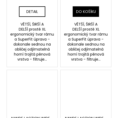
DETAIL
DO KOŠÍKU
VĚTŠÍ, ŠIRŠÍ A
VĚTŠÍ, ŠIRŠÍ A
DELŠÍ prostě XL
DELŠÍ prostě XL
ergonomický tvar rámu
ergonomický tvar rámu
a SuperFit úprava -
a SuperFit úprava -
dokonale sednou na
dokonale sednou na
obličej odjímatelná
obličej odjímatelná
horní trojitá pěnová
horní trojitá pěnová
vrstva - filtruje...
vrstva - filtruje...