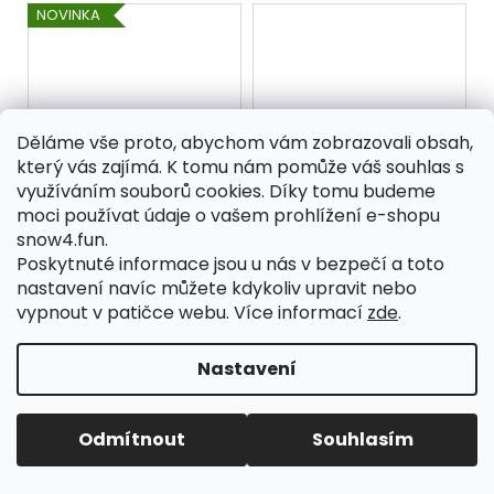
NOVINKA
Děláme vše proto, abychom vám zobrazovali obsah,
který vás zajímá. K tomu nám pomůže váš souhlas s
využíváním souborů cookies. Díky tomu budeme
NANDEJ ACTION WIDE -
NANDEJ ACTION WIDE -
moci používat údaje o vašem prohlížení e-shopu
Green/ Red
Grey/ Ice blue
snow4.fun.
Skladem
Skladem
Poskytnuté informace jsou u nás v bezpečí a toto
1 690 Kč
1 690 Kč
nastavení navíc můžete kdykoliv upravit nebo
vypnout v patičce webu.
Více informací
zde
.
DO KOŠÍKU
DO KOŠÍKU
Nastavení
VĚTŠÍ, ŠIRŠÍ A
VĚTŠÍ, ŠIRŠÍ A
DELŠÍ prostě XL
DELŠÍ prostě XL
ergonomický tvar rámu
ergonomický tvar rámu
PŘIJÍMÁME KOLA/KOLOBĚŽKY/SPORTOVNÍ KOČÁRKY A VOZÍKY
Odmítnout
Souhlasím
a SuperFit úprava -
a SuperFit úprava -
NA SERVIS.
dokonale sednou na
dokonale sednou na
obličej odjímatelná
obličej odjímatelná