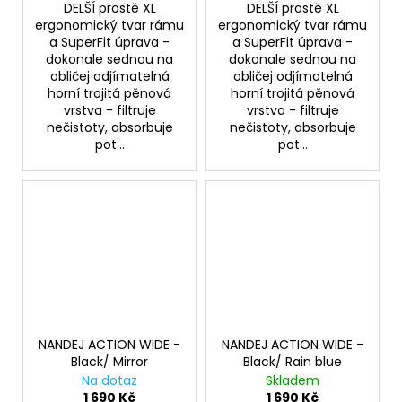
DELŠÍ prostě XL
DELŠÍ prostě XL
ergonomický tvar rámu
ergonomický tvar rámu
a SuperFit úprava -
a SuperFit úprava -
dokonale sednou na
dokonale sednou na
obličej odjímatelná
obličej odjímatelná
horní trojitá pěnová
horní trojitá pěnová
vrstva - filtruje
vrstva - filtruje
nečistoty, absorbuje
nečistoty, absorbuje
pot...
pot...
NANDEJ ACTION WIDE -
NANDEJ ACTION WIDE -
Black/ Mirror
Black/ Rain blue
Na dotaz
Skladem
1 690 Kč
1 690 Kč