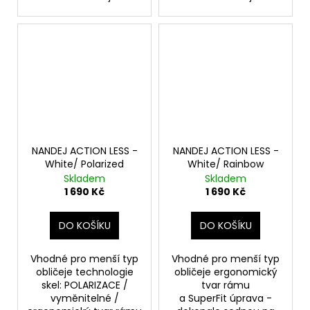
NANDEJ ACTION LESS -
NANDEJ ACTION LESS -
White/ Polarized
White/ Rainbow
Skladem
Skladem
1 690 Kč
1 690 Kč
DO KOŠÍKU
DO KOŠÍKU
Vhodné pro menší typ
Vhodné pro menší typ
obličeje technologie
obličeje ergonomický
skel: POLARIZACE /
tvar rámu
vyměnitelné /
a SuperFit úprava -