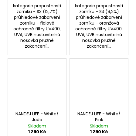
kategorie propustnosti
kategorie propustnosti
zorníku - S3 (12,7%)
zorníku - S3 (9,2%)
průhledové zabarvení
průhledové zabarvení
zorníku - fialové
zorníku - oranžová
ochranné filtry UV400,
ochranné filtry UV400,
UVA, UVB nastavitelná
UVA, UVB nastavitelná
nosovka pružné
nosovka pružné
zakončení...
zakončení...
NANDEJ LIFE - White/
NANDEJ LIFE - White/
Jade
Pink
Skladem
Skladem
1 290 Kč
1 290 Kč