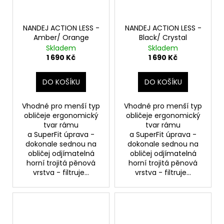
NANDEJ ACTION LESS -
NANDEJ ACTION LESS -
Amber/ Orange
Black/ Crystal
Skladem
Skladem
1 690 Kč
1 690 Kč
DO KOŠÍKU
DO KOŠÍKU
Vhodné pro menší typ
Vhodné pro menší typ
obličeje ergonomický
obličeje ergonomický
tvar rámu
tvar rámu
a SuperFit úprava -
a SuperFit úprava -
dokonale sednou na
dokonale sednou na
obličej odjímatelná
obličej odjímatelná
horní trojitá pěnová
horní trojitá pěnová
vrstva - filtruje...
vrstva - filtruje...