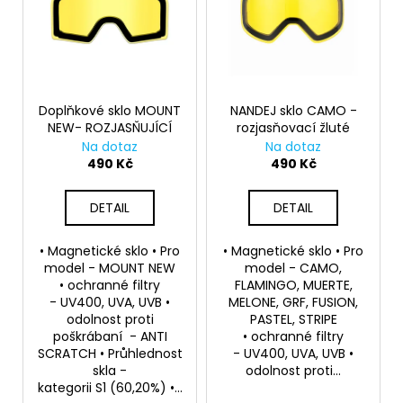
č
i
u
j
s
e
p
m
r
e
o
Doplňkové sklo MOUNT
NANDEJ sklo CAMO -
NEW- ROZJASŇUJÍCÍ
rozjasňovací žluté
d
Na dotaz
Na dotaz
u
490 Kč
490 Kč
k
t
DETAIL
DETAIL
ů
• Magnetické sklo • Pro
• Magnetické sklo • Pro
model - MOUNT NEW
model - CAMO,
• ochranné filtry
FLAMINGO, MUERTE,
- UV400, UVA, UVB •
MELONE, GRF, FUSION,
odolnost proti
PASTEL, STRIPE
poškrábaní - ANTI
• ochranné filtry
SCRATCH • Průhlednost
- UV400, UVA, UVB •
skla -
odolnost proti...
kategorii S1 (60,20%) •...