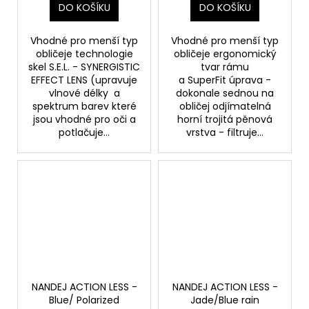
DO KOŠÍKU
DO KOŠÍKU
Vhodné pro menší typ
Vhodné pro menší typ
obličeje technologie
obličeje ergonomický
skel S.E.L. - SYNERGISTIC
tvar rámu
EFFECT LENS (upravuje
a SuperFit úprava -
vlnové délky a
dokonale sednou na
spektrum barev které
obličej odjímatelná
jsou vhodné pro oči a
horní trojitá pěnová
potlačuje...
vrstva - filtruje...
NANDEJ ACTION LESS -
NANDEJ ACTION LESS -
Blue/ Polarized
Jade/Blue rain