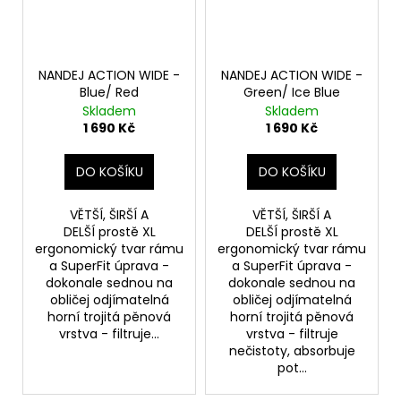
NANDEJ ACTION WIDE -
NANDEJ ACTION WIDE -
Blue/ Red
Green/ Ice Blue
Skladem
Skladem
1 690 Kč
1 690 Kč
DO KOŠÍKU
DO KOŠÍKU
VĚTŠÍ, ŠIRŠÍ A
VĚTŠÍ, ŠIRŠÍ A
DELŠÍ prostě XL
DELŠÍ prostě XL
ergonomický tvar rámu
ergonomický tvar rámu
a SuperFit úprava -
a SuperFit úprava -
dokonale sednou na
dokonale sednou na
obličej odjímatelná
obličej odjímatelná
horní trojitá pěnová
horní trojitá pěnová
vrstva - filtruje...
vrstva - filtruje
nečistoty, absorbuje
pot...