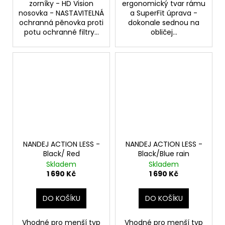
zorníky - HD Vision
ergonomický tvar rámu
nosovka - NASTAVITELNÁ
a SuperFit úprava -
ochranná pěnovka proti
dokonale sednou na
potu ochranné filtry...
obličej...
NANDEJ ACTION LESS -
NANDEJ ACTION LESS -
Black/ Red
Black/Blue rain
Skladem
Skladem
1 690 Kč
1 690 Kč
DO KOŠÍKU
DO KOŠÍKU
Vhodné pro menší typ
Vhodné pro menší typ