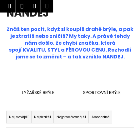
K
Hledat
Nákupní
Menu
Přihlášení
NANDEJ
Přejít
o
Zpět
Zpět
na
košík
š
obsah
í
Znáš ten pocit, když si koupíš drahé brýle, a pak
C
k
je ztratíš nebo zničíš? My taky.
A právě tehdy
o
nám došlo, že chybí značka, která
p
spojí KVALITU, STYL a FÉROVOU CENU. Rozhodli
jsme se to změnit – a tak vzniklo NANDEJ.
o
t
ř
e
b
LYŽAŘSKÉ BRÝLE
SPORTOVNÍ BRÝLE
u
j
Ř
e
a
Nejlevnější
Nejdražší
Nejprodávanější
Abecedně
t
z
e
e
n