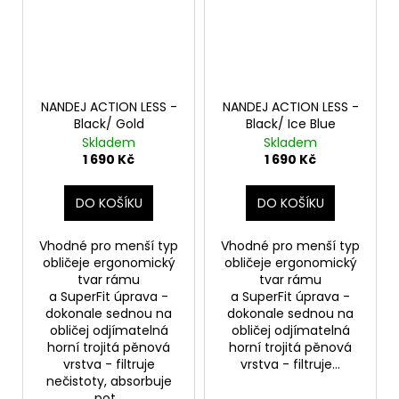
NANDEJ ACTION LESS -
NANDEJ ACTION LESS -
Black/ Gold
Black/ Ice Blue
Skladem
Skladem
1 690 Kč
1 690 Kč
DO KOŠÍKU
DO KOŠÍKU
Vhodné pro menší typ
Vhodné pro menší typ
obličeje ergonomický
obličeje ergonomický
tvar rámu
tvar rámu
a SuperFit úprava -
a SuperFit úprava -
dokonale sednou na
dokonale sednou na
obličej odjímatelná
obličej odjímatelná
horní trojitá pěnová
horní trojitá pěnová
vrstva - filtruje
vrstva - filtruje...
nečistoty, absorbuje
pot...