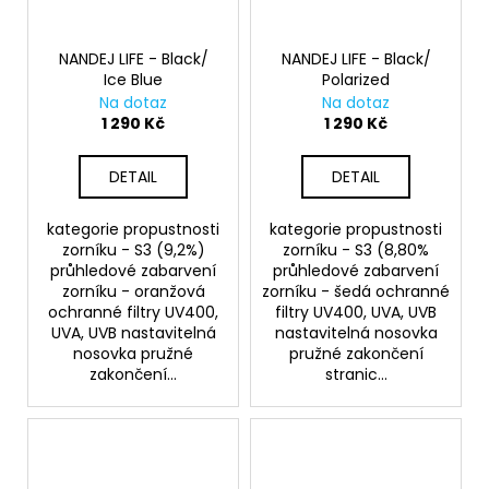
NANDEJ LIFE - Black/
NANDEJ LIFE - Black/
Ice Blue
Polarized
Na dotaz
Na dotaz
1 290 Kč
1 290 Kč
DETAIL
DETAIL
kategorie propustnosti
kategorie propustnosti
zorníku - S3 (9,2%)
zorníku - S3 (8,80%
průhledové zabarvení
průhledové zabarvení
zorníku - oranžová
zorníku - šedá ochranné
ochranné filtry UV400,
filtry UV400, UVA, UVB
UVA, UVB nastavitelná
nastavitelná nosovka
nosovka pružné
pružné zakončení
zakončení...
stranic...