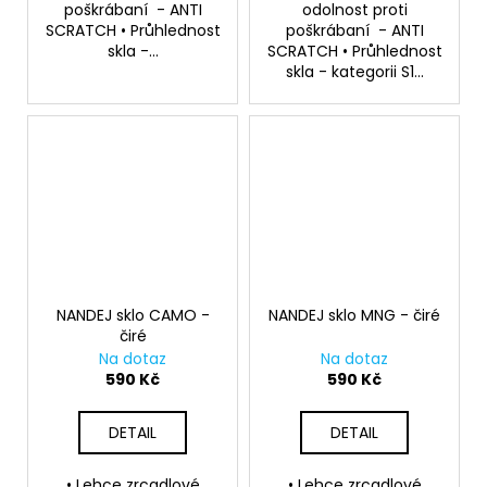
poškrábaní - ANTI
odolnost proti
SCRATCH • Průhlednost
poškrábaní - ANTI
skla -...
SCRATCH • Průhlednost
skla - kategorii S1...
NANDEJ sklo CAMO -
NANDEJ sklo MNG - čiré
čiré
Na dotaz
Na dotaz
590 Kč
590 Kč
DETAIL
DETAIL
• Lehce zrcadlové
• Lehce zrcadlové