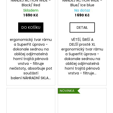
NANDEJ ACTION WIDE -
NANDEJ ACTION WIDE -
Black/ Red
Blue/ Ice blue
Skladem
Na dotaz
1 690 Kč
1 690 Kč
DO KOŠÍKU
DETAIL
ergonomický tvar rámu
VĚTŠÍ, ŠIRŠÍ A
a SuperFit úprava -
DELŠÍ prostě XL
dokonale sednou na
ergonomický tvar rámu
obličej odjímatelná
a SuperFit úprava -
horní trojitá pěnová
dokonale sednou na
vrstva - filtruje
obličej odjímatelná
nečistoty, absorbuje pot
horní trojitá pěnová
součástí
vrstva - filtruje...
balení NÁHRADNÍ SKLA...
NOVINKA