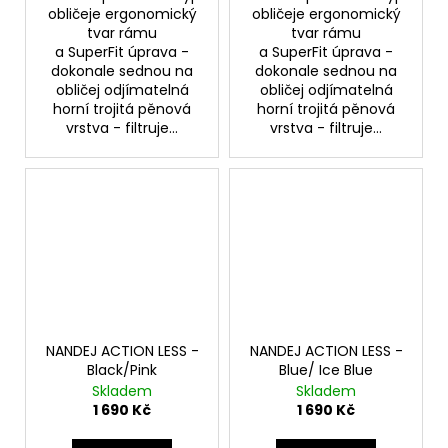
obličeje ergonomický
obličeje ergonomický
tvar rámu
tvar rámu
a SuperFit úprava -
a SuperFit úprava -
dokonale sednou na
dokonale sednou na
obličej odjímatelná
obličej odjímatelná
horní trojitá pěnová
horní trojitá pěnová
vrstva - filtruje...
vrstva - filtruje...
NANDEJ ACTION LESS -
NANDEJ ACTION LESS -
Black/Pink
Blue/ Ice Blue
Skladem
Skladem
1 690 Kč
1 690 Kč