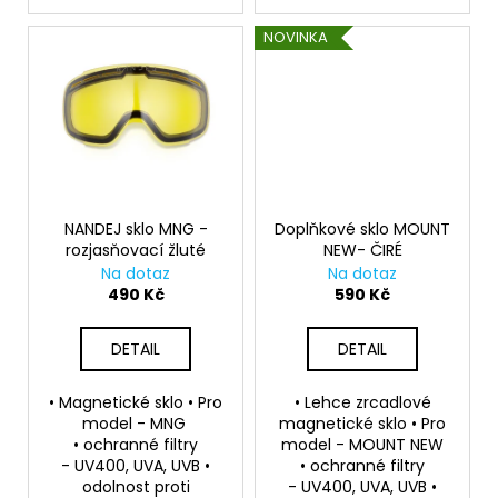
NOVINKA
NANDEJ sklo MNG -
Doplňkové sklo MOUNT
rozjasňovací žluté
NEW- ČIRÉ
Na dotaz
Na dotaz
490 Kč
590 Kč
DETAIL
DETAIL
• Magnetické sklo • Pro
• Lehce zrcadlové
model - MNG
magnetické sklo • Pro
• ochranné filtry
model - MOUNT NEW
- UV400, UVA, UVB •
• ochranné filtry
odolnost proti
- UV400, UVA, UVB •