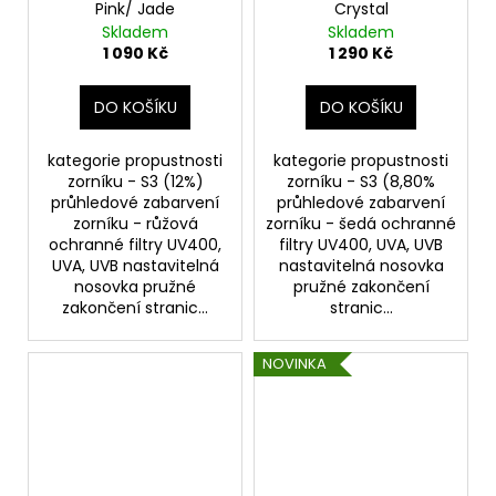
Pink/ Jade
Crystal
Skladem
Skladem
1 090 Kč
1 290 Kč
DO KOŠÍKU
DO KOŠÍKU
kategorie propustnosti
kategorie propustnosti
zorníku - S3 (12%)
zorníku - S3 (8,80%
průhledové zabarvení
průhledové zabarvení
zorníku - růžová
zorníku - šedá ochranné
ochranné filtry UV400,
filtry UV400, UVA, UVB
UVA, UVB nastavitelná
nastavitelná nosovka
nosovka pružné
pružné zakončení
zakončení stranic...
stranic...
NOVINKA