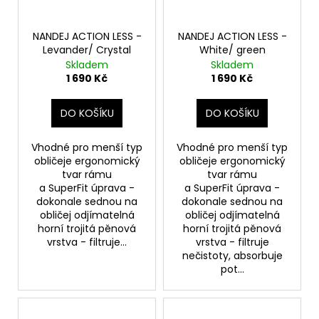
NANDEJ ACTION LESS -
NANDEJ ACTION LESS -
Levander/ Crystal
White/ green
Skladem
Skladem
1 690 Kč
1 690 Kč
DO KOŠÍKU
DO KOŠÍKU
Vhodné pro menší typ
Vhodné pro menší typ
obličeje ergonomický
obličeje ergonomický
tvar rámu
tvar rámu
a SuperFit úprava -
a SuperFit úprava -
dokonale sednou na
dokonale sednou na
obličej odjímatelná
obličej odjímatelná
horní trojitá pěnová
horní trojitá pěnová
vrstva - filtruje...
vrstva - filtruje
nečistoty, absorbuje
pot...