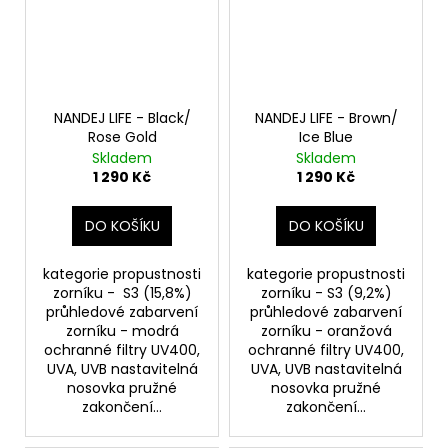
NANDEJ LIFE - Black/
NANDEJ LIFE - Brown/
Rose Gold
Ice Blue
Skladem
Skladem
1 290 Kč
1 290 Kč
DO KOŠÍKU
DO KOŠÍKU
kategorie propustnosti
kategorie propustnosti
zorníku - S3 (15,8%)
zorníku - S3 (9,2%)
průhledové zabarvení
průhledové zabarvení
zorníku - modrá
zorníku - oranžová
ochranné filtry UV400,
ochranné filtry UV400,
UVA, UVB nastavitelná
UVA, UVB nastavitelná
nosovka pružné
nosovka pružné
zakončení...
zakončení...