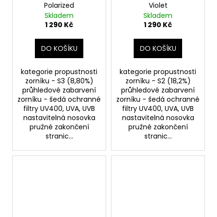
Polarized
Violet
Skladem
Skladem
1 290 Kč
1 290 Kč
DO KOŠÍKU
DO KOŠÍKU
kategorie propustnosti
kategorie propustnosti
zorníku - S3 (8,80%)
zorníku - S2 (18,2%)
průhledové zabarvení
průhledové zabarvení
zorníku - šedá ochranné
zorníku - šedá ochranné
filtry UV400, UVA, UVB
filtry UV400, UVA, UVB
nastavitelná nosovka
nastavitelná nosovka
pružné zakončení
pružné zakončení
stranic...
stranic...