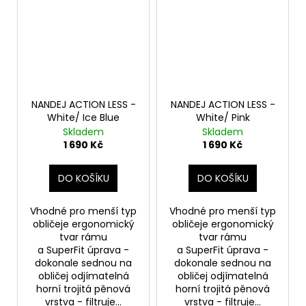
NANDEJ ACTION LESS -
NANDEJ ACTION LESS -
White/ Ice Blue
White/ Pink
Skladem
Skladem
1 690 Kč
1 690 Kč
DO KOŠÍKU
DO KOŠÍKU
Vhodné pro menší typ
Vhodné pro menší typ
obličeje ergonomický
obličeje ergonomický
tvar rámu
tvar rámu
a SuperFit úprava -
a SuperFit úprava -
dokonale sednou na
dokonale sednou na
obličej odjímatelná
obličej odjímatelná
horní trojitá pěnová
horní trojitá pěnová
vrstva - filtruje...
vrstva - filtruje...