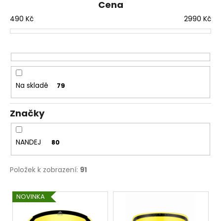
n
Cena
a
í
490
Kč
2990
Kč
j
p
í
r
t
o
?
d
u
Na skladě
79
k
t
Značky
HLEDAT
ů
NANDEJ
80
D
o
Položek k zobrazení:
91
p
o
V
NOVINKA
r
ý
u
p