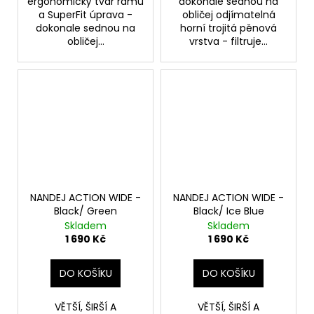
ergonomický tvar rámu
dokonale sednou na
a SuperFit úprava -
obličej odjímatelná
dokonale sednou na
horní trojitá pěnová
obličej...
vrstva - filtruje...
NANDEJ ACTION WIDE -
NANDEJ ACTION WIDE -
Black/ Green
Black/ Ice Blue
Skladem
Skladem
1 690 Kč
1 690 Kč
DO KOŠÍKU
DO KOŠÍKU
VĚTŠÍ, ŠIRŠÍ A
VĚTŠÍ, ŠIRŠÍ A