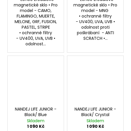
magnetické sklo • Pro
magnetické sklo • Pro
model - CAMO,
model - MNG
FLAMINGO, MUERTE,
• ochranné filtry
MELONE, GRF, FUSION,
- UV400, UVA, UVB •
PASTEL, STRIPE
odolnost proti
• ochranné filtry
poškrábaní - ANTI
- UV400, UVA, UVB •
SCRATCH •...
odolnost...
NANDEJ LIFE JUNIOR -
NANDEJ LIFE JUNIOR -
Black/ Blue
Black/ Crystal
Skladem
Skladem
1 090 Kč
1 090 Kč