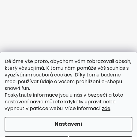
Děláme vše proto, abychom vám zobrazovali obsah,
Potřebujete vyřešit reklamaci?
který vás zajímá. K tomu nám pomůže váš souhlas s
využíváním souborů cookies. Díky tomu budeme
Obchodní podmínky
moci používat údaje o vašem prohlížení e-shopu
Odstoupení od smlouvy
snow4.fun.
Podmínky ochrany osobních údajů
Poskytnuté informace jsou u nás v bezpečí a toto
nastavení navíc můžete kdykoliv upravit nebo
Reklamační formulář
vypnout v patičce webu.
Více informací
zde
.
Reklamační řád
Nastavení
Vytvořil Shoptet