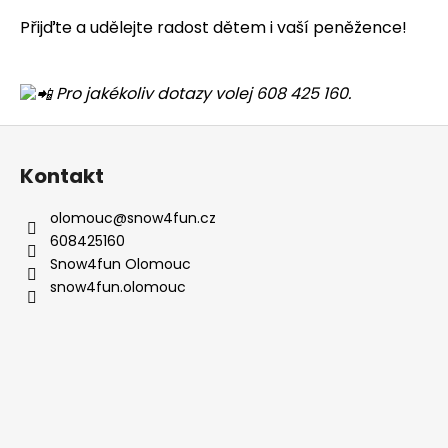
a
Přijďte a udělejte radost dětem i vaší peněžence!
j
í
Pro jakékoliv dotazy volej 608 425 160.
t
?
Z
á
Kontakt
p
a
olomouc
@
snow4fun.cz
HLEDAT
t
608425160
í
Snow4fun Olomouc
snow4fun.olomouc
D
o
p
o
r
u