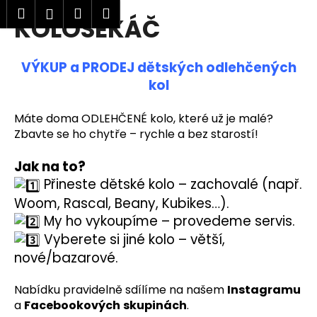
K
Hledat
Nákupní
Menu
Přihlášení
KOLOSEKÁČ
Přejít
o
Zpět
Zpět
na
košík
š
obsah
í
VÝKUP a PRODEJ dětských odlehčených
C
k
kol
o
p
Máte doma ODLEHČENÉ kolo, které už je malé?
o
Zbavte se ho chytře – rychle a bez starostí!
t
Jak na to?
ř
Přineste dětské kolo – zachovalé (např.
e
Woom, Rascal, Beany, Kubikes…).
b
My ho vykoupíme – provedeme servis.
u
Vyberete si jiné kolo – větší,
j
nové/bazarové.
e
t
Nabídku pravidelně sdílíme na našem
Instagramu
e
a
Facebookových
skupinách
.
n