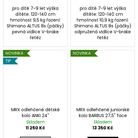
pro dítě 7-9 let výška
pro dítě 7-9 let výška
dítěte: 120-140 cm
dítěte: 120-140 cm
hmotnost 9,5 kg řazení:
hmotnost 10,9 kg řazení:
Shimano ALTUS 8s (páčky)
Shimano ALTUS 8s (páčky)
pevná vidlice V-brake
odpružená vidlice V-brake
řetěz
řetěz
NOVINKA
NOVINKA
TIP
MRX odlehčené dětské
MRX odlehčené juniorské
kolo ANKI 24"
kolo BARBUS 27,5" face
Skladem
Skladem
11 250 Kč
13 350 Kč