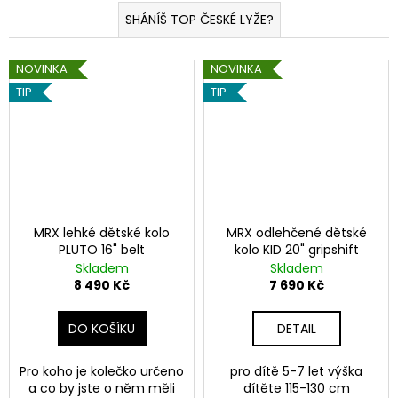
a
SHÁNÍŠ TOP ČESKÉ LYŽE?
j
í
NOVINKA
NOVINKA
t
TIP
TIP
?
HLEDAT
MRX lehké dětské kolo
MRX odlehčené dětské
PLUTO 16" belt
kolo KID 20" gripshift
Skladem
Skladem
D
8 490 Kč
7 690 Kč
o
p
DO KOŠÍKU
DETAIL
o
r
Pro koho je kolečko určeno
pro dítě 5-7 let výška
u
a co by jste o něm měli
dítěte 115-130 cm