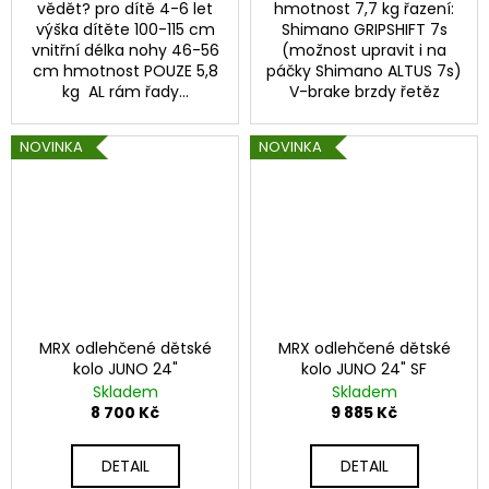
č
vědět? pro dítě 4-6 let
hmotnost 7,7 kg řazení:
u
výška dítěte 100-115 cm
Shimano GRIPSHIFT 7s
j
vnitřní délka nohy 46-56
(možnost upravit i na
cm hmotnost POUZE 5,8
páčky Shimano ALTUS 7s)
e
kg AL rám řady...
V-brake brzdy řetěz
m
e
NOVINKA
NOVINKA
MRX odlehčené dětské
MRX odlehčené dětské
kolo JUNO 24"
kolo JUNO 24" SF
Skladem
Skladem
8 700 Kč
9 885 Kč
DETAIL
DETAIL