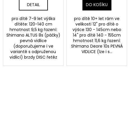
DETAIL
DO KOŠÍKU
pro dítě 7-9 let výška
pro dítě 10+ let rám ve
dítěte: 120-140 cm
velikosti 12" pro dítě o
hmotnost 9,5 kg řazení:
výšce 130 - 145cm nebo
Shimano ALTUS 8s (páčky)
14" pro dítě 140 - 155cm
pevná vidlice
hmotnost 11,6 kg řazení:
(doporučujeme i ve
Shimano Deore 10s PEVNÁ
variantě s odpruženou
VIDLICE (lze i s...
vidlicí) brzdy DISC řetěz