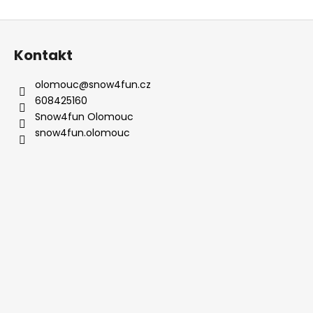
Z
á
Kontakt
p
a
olomouc
@
snow4fun.cz
t
608425160
í
Snow4fun Olomouc
snow4fun.olomouc