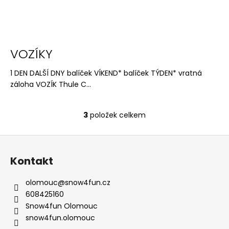
č
u
j
e
m
VOZÍKY
e
1 DEN DALŠÍ DNY balíček VÍKEND* balíček TÝDEN* vratná
záloha VOZÍK Thule C...
3
položek celkem
O
v
Z
l
á
á
Kontakt
d
p
a
a
olomouc
@
snow4fun.cz
c
t
608425160
í
í
Snow4fun Olomouc
p
snow4fun.olomouc
r