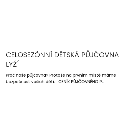
a
j
í
t
?
CELOSEZÓNNÍ DĚTSKÁ PŮJČOVNA
LYŽÍ
HLEDAT
Proč naše půjčovna? Protože na prvním místě máme
bezpečnost vašich dětí. CENÍK PŮJČOVNÉHO P...
D
o
p
o
r
u