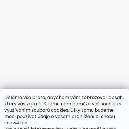
Děláme vše proto, abychom vám zobrazovali obsah,
Potřebujete vyřešit reklamaci?
který vás zajímá. K tomu nám pomůže váš souhlas s
využíváním souborů cookies. Díky tomu budeme
Obchodní podmínky
moci používat údaje o vašem prohlížení e-shopu
Odstoupení od smlouvy
snow4.fun.
Podmínky ochrany osobních údajů