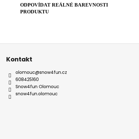
ODPOVÍDAT REÁLNÉ BAREVNOSTI
PRODUKTU
Z
á
Kontakt
p
a
olomouc
@
snow4fun.cz
t
608425160
í
Snow4fun Olomouc
snow4fun.olomouc