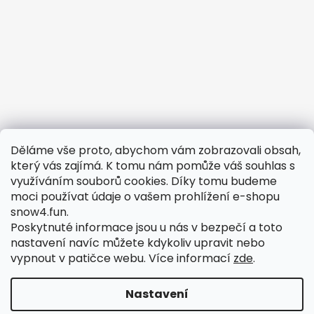
Děláme vše proto, abychom vám zobrazovali obsah,
Potřebujete vyřešit reklamaci?
který vás zajímá. K tomu nám pomůže váš souhlas s
využíváním souborů cookies. Díky tomu budeme
Obchodní podmínky
moci používat údaje o vašem prohlížení e-shopu
Odstoupení od smlouvy
snow4.fun.
Podmínky ochrany osobních údajů
Poskytnuté informace jsou u nás v bezpečí a toto
nastavení navíc můžete kdykoliv upravit nebo
Reklamační formulář
vypnout v patičce webu.
Více informací
zde
.
Reklamační řád
Nastavení
Vytvořil Shoptet