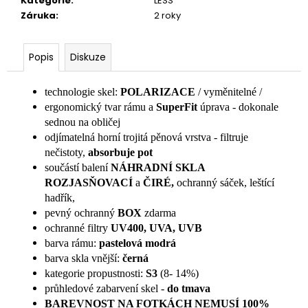
č
Kategorie
:
LESS
u
Záruka
:
2 roky
j
e
Popis
Diskuze
m
e
technologie skel:
POLARIZACE
/ vyměnitelné /
ergonomický tvar rámu a
SuperFit
úprava - dokonale
sednou na obličej
odjímatelná horní trojitá pěnová vrstva - filtruje
nečistoty,
absorbuje pot
součástí balení
NÁHRADNÍ SKLA
ROZJASŇOVACÍ
a
ČIRÉ,
ochranný sáček, leštící
hadřík,
pevný ochranný
BOX
zdarma
ochranné filtry
UV400, UVA, UVB
barva rámu:
pastelová modrá
barva skla vnější:
černá
kategorie propustnosti:
S3
(8- 14%)
průhledové zabarvení skel -
do tmava
BAREVNOST NA FOTKÁCH NEMUSÍ 100%