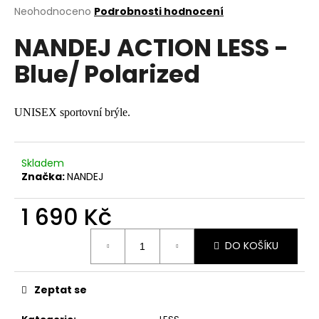
Průměrné
Neohodnoceno
Podrobnosti hodnocení
a
hodnocení
j
NANDEJ ACTION LESS -
produktu
í
je
Blue/ Polarized
0,0
t
z
?
5
hvězdiček.
UNISEX sportovní brýle.
Skladem
HLEDAT
Značka:
NANDEJ
1 690 Kč
D
Měrná
o
DO KOŠÍKU
cena:
p
o
r
Zeptat se
u