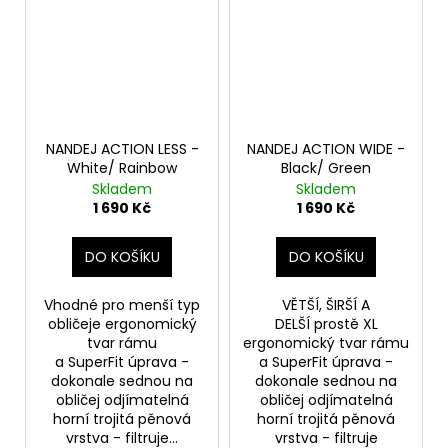
NANDEJ ACTION LESS -
NANDEJ ACTION WIDE -
White/ Rainbow
Black/ Green
Skladem
Skladem
1 690 Kč
1 690 Kč
DO KOŠÍKU
DO KOŠÍKU
Vhodné pro menší typ
VĚTŠÍ, ŠIRŠÍ A
obličeje ergonomický
DELŠÍ prostě XL
tvar rámu
ergonomický tvar rámu
a SuperFit úprava -
a SuperFit úprava -
dokonale sednou na
dokonale sednou na
obličej odjímatelná
obličej odjímatelná
horní trojitá pěnová
horní trojitá pěnová
vrstva - filtruje...
vrstva - filtruje