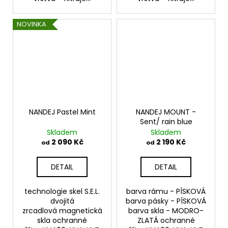
NOVINKA
NANDEJ Pastel Mint
NANDEJ MOUNT -
Sent/ rain blue
Skladem
Skladem
2 090 Kč
2 190 Kč
od
od
DETAIL
DETAIL
technologie skel S.E.L.
barva rámu - PÍSKOVÁ
dvojitá
barva pásky - PÍSKOVÁ
zrcadlová magnetická
barva skla - MODRO-
skla ochranné
ZLATÁ ochranné