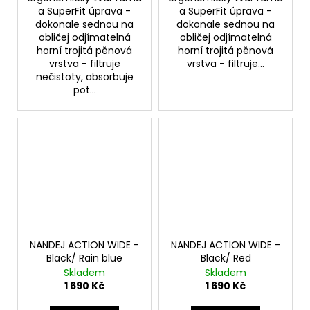
a SuperFit úprava -
a SuperFit úprava -
dokonale sednou na
dokonale sednou na
obličej odjímatelná
obličej odjímatelná
horní trojitá pěnová
horní trojitá pěnová
vrstva - filtruje
vrstva - filtruje...
nečistoty, absorbuje
pot...
NANDEJ ACTION WIDE -
NANDEJ ACTION WIDE -
Black/ Rain blue
Black/ Red
Skladem
Skladem
1 690 Kč
1 690 Kč