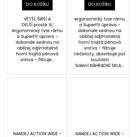
DO KOŠÍKU
DO KOŠÍKU
VĚTŠÍ, ŠIRŠÍ A
ergonomický tvar rámu
DELŠÍ prostě XL
a SuperFit úprava -
ergonomický tvar rámu
dokonale sednou na
a SuperFit úprava -
obličej odjímatelná
dokonale sednou na
horní trojitá pěnová
obličej odjímatelná
vrstva - filtruje
horní trojitá pěnová
nečistoty, absorbuje pot
vrstva - filtruje...
součástí
balení NÁHRADNÍ SKLA...
NANDEJ ACTION WIDE -
NANDEJ ACTION WIDE -