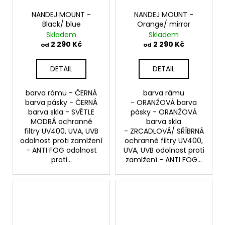
NANDEJ MOUNT -
NANDEJ MOUNT -
Black/ blue
Orange/ mirror
Skladem
Skladem
2 290 Kč
2 290 Kč
od
od
DETAIL
DETAIL
barva rámu - ČERNÁ
barva rámu
barva pásky - ČERNÁ
- ORANŽOVÁ barva
barva skla - SVĚTLE
pásky - ORANŽOVÁ
MODRÁ ochranné
barva skla
filtry UV400, UVA, UVB
- ZRCADLOVÁ/ SŘÍBRNÁ
odolnost proti zamlžení
ochranné filtry UV400,
- ANTI FOG odolnost
UVA, UVB odolnost proti
proti...
zamlžení - ANTI FOG...