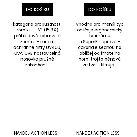
DO KOŠÍKU
DO KOŠÍKU
kategorie propustnosti
Vhodné pro menší typ
zorníku - S3 (15,8%)
obličeje ergonomický
průhledové zabarvení
tvar rámu
zorníku - modrá
a SuperFit úprava -
ochranné filtry UV400,
dokonale sednou na
UVA, UVB nastavitelná
obličej odjímatelná
nosovka pružné
horní trojitá pěnová
zakončení...
vrstva - filtruje...
NANDEJ ACTION LESS -
NANDEJ ACTION LESS -