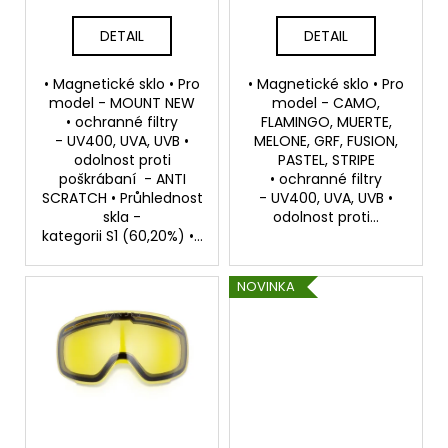
ů
k
a
t
DETAIL
DETAIL
j
ů
í
• Magnetické sklo • Pro
• Magnetické sklo • Pro
t
model - MOUNT NEW
model - CAMO,
• ochranné filtry
FLAMINGO, MUERTE,
?
- UV400, UVA, UVB •
MELONE, GRF, FUSION,
odolnost proti
PASTEL, STRIPE
poškrábaní - ANTI
• ochranné filtry
SCRATCH • Průhlednost
- UV400, UVA, UVB •
skla -
odolnost proti...
HLEDAT
kategorii S1 (60,20%) •...
NOVINKA
D
o
p
o
r
u