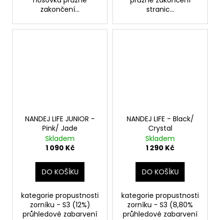
nosovka pružné
pružné zakončení
zakončení...
stranic...
NANDEJ LIFE JUNIOR -
NANDEJ LIFE - Black/
Pink/ Jade
Crystal
Skladem
Skladem
1 090 Kč
1 290 Kč
DO KOŠÍKU
DO KOŠÍKU
kategorie propustnosti
kategorie propustnosti
zorníku - S3 (12%)
zorníku - S3 (8,80%
průhledové zabarvení
průhledové zabarvení