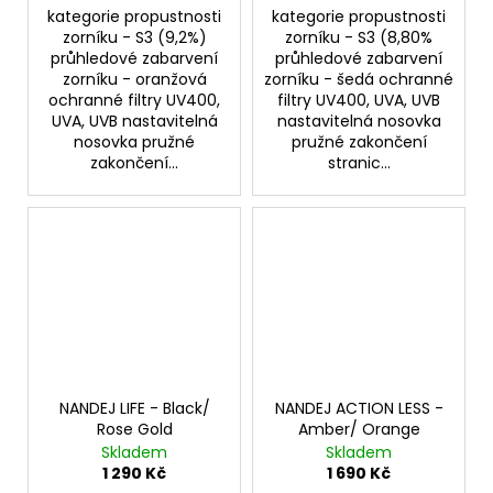
kategorie propustnosti
kategorie propustnosti
zorníku - S3 (9,2%)
zorníku - S3 (8,80%
průhledové zabarvení
průhledové zabarvení
zorníku - oranžová
zorníku - šedá ochranné
ochranné filtry UV400,
filtry UV400, UVA, UVB
UVA, UVB nastavitelná
nastavitelná nosovka
nosovka pružné
pružné zakončení
zakončení...
stranic...
NANDEJ LIFE - Black/
NANDEJ ACTION LESS -
Rose Gold
Amber/ Orange
Skladem
Skladem
1 290 Kč
1 690 Kč