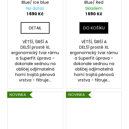
Blue/ Ice blue
Blue/ Red
Na dotaz
Skladem
1 690 Kč
1 690 Kč
DETAIL
DO KOŠÍKU
VĚTŠÍ, ŠIRŠÍ A
VĚTŠÍ, ŠIRŠÍ A
DELŠÍ prostě XL
DELŠÍ prostě XL
ergonomický tvar rámu
ergonomický tvar rámu
a SuperFit úprava -
a SuperFit úprava -
dokonale sednou na
dokonale sednou na
obličej odjímatelná
obličej odjímatelná
horní trojitá pěnová
horní trojitá pěnová
vrstva - filtruje...
vrstva - filtruje...
NOVINKA
NOVINKA