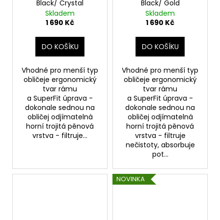
Black/ Crystal
Black/ Gold
Skladem
Skladem
1 690 Kč
1 690 Kč
DO KOŠÍKU
DO KOŠÍKU
Vhodné pro menší typ
Vhodné pro menší typ
obličeje ergonomický
obličeje ergonomický
tvar rámu
tvar rámu
a SuperFit úprava -
a SuperFit úprava -
dokonale sednou na
dokonale sednou na
obličej odjímatelná
obličej odjímatelná
horní trojitá pěnová
horní trojitá pěnová
vrstva - filtruje...
vrstva - filtruje
nečistoty, absorbuje
pot...
NOVINKA