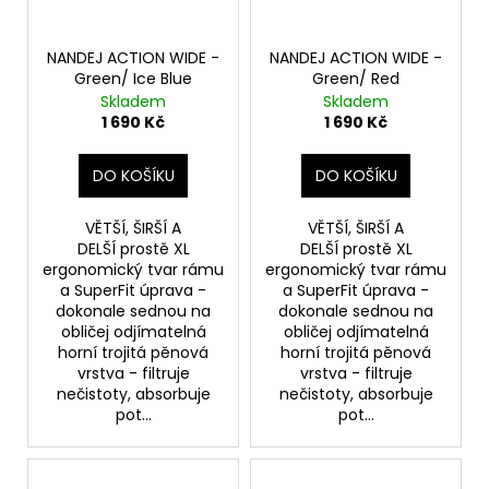
NANDEJ ACTION WIDE -
NANDEJ ACTION WIDE -
Green/ Ice Blue
Green/ Red
Skladem
Skladem
1 690 Kč
1 690 Kč
DO KOŠÍKU
DO KOŠÍKU
VĚTŠÍ, ŠIRŠÍ A
VĚTŠÍ, ŠIRŠÍ A
DELŠÍ prostě XL
DELŠÍ prostě XL
ergonomický tvar rámu
ergonomický tvar rámu
a SuperFit úprava -
a SuperFit úprava -
dokonale sednou na
dokonale sednou na
obličej odjímatelná
obličej odjímatelná
horní trojitá pěnová
horní trojitá pěnová
vrstva - filtruje
vrstva - filtruje
nečistoty, absorbuje
nečistoty, absorbuje
pot...
pot...