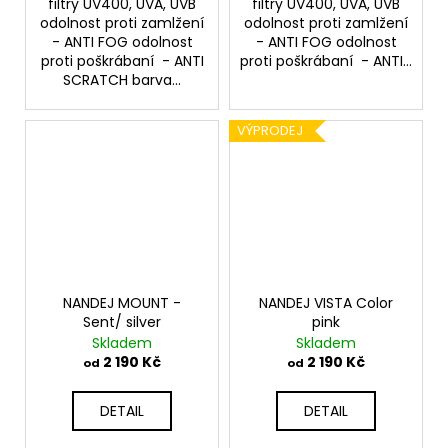
filtry UV400, UVA, UVB
filtry UV400, UVA, UVB
odolnost proti zamlžení
odolnost proti zamlžení
- ANTI FOG odolnost
- ANTI FOG odolnost
proti poškrábaní - ANTI
proti poškrábaní - ANTI...
SCRATCH barva...
VÝPRODEJ
NANDEJ MOUNT -
NANDEJ VISTA Color
Sent/ silver
pink
Skladem
Skladem
2 190 Kč
2 190 Kč
od
od
DETAIL
DETAIL