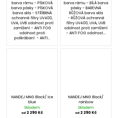
barva rámu - PÍSKOVÁ
barva rámu - BÍLÁ barva
barva pásky - PÍSKOVÁ
pásky - BAREVNÁ
barva skla - STŘÍBRNÁ
RŮŽOVÁ barva skla
ochranné filtry UV400,
- RŮŽOVÁ ochranné
UVA, UVB odolnost proti
filtry UV400, UVA, UVB
zamlžení - ANTI FOG
odolnost proti zamlžení
odolnost proti
- ANTI FOG odolnost...
poškrábaní - ANTI...
NANDEJ MNG Black/ Ice
NANDEJ MNG Black/
blue
rainbow
Skladem
Skladem
2 290 Kč
2 290 Kč
od
od