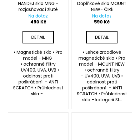
č
NANDEJ sklo MNG -
Doplňkové sklo MOUNT
u
rozjasňovací žluté
NEW- ČIRÉ
j
Na dotaz
Na dotaz
e
490 Kč
590 Kč
m
e
DETAIL
DETAIL
• Magnetické sklo • Pro
• Lehce zrcadlové
model - MNG
magnetické sklo • Pro
• ochranné filtry
model - MOUNT NEW
- UV400, UVA, UVB •
• ochranné filtry
odolnost proti
- UV400, UVA, UVB •
poškrábaní - ANTI
odolnost proti
SCRATCH • Průhlednost
poškrábaní - ANTI
skla -...
SCRATCH • Průhlednost
skla - kategorii S1...