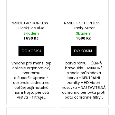
NANDEJ ACTION LESS -
NANDEJ ACTION LESS -
Black/ Ice Blue
Black/ Mirror
Skladem
Skladem
1 690 Kč
1 690 Kč
DO KOŠÍKU
DO KOŠÍKU
Vhodné pro menší typ
barva rámu - ČERNÁ
obličeje ergonomický
barva skla - MIRROR/
tvar rámu
zrcadlo průhledová
a SuperFit úprava -
barva - NEUTRÁLNÍ
dokonale sednou na
zorníky - HD Vision
obličej odjímatelná
nosovka - NASTAVITELNÁ
horní trojitá pěnová
ochranná pěnovka proti
vrstva - filtruje...
potu ochranné filtry...