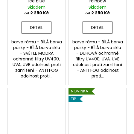
Ice blue
rainbow
Skladem
Skladem
2 290 Kč
2 290 Kč
od
od
DETAIL
DETAIL
barva rámu - BÍLÁ barva
barva rámu - BÍLÁ barva
pásky - BÍLÁ barva skla
pásky - BÍLÁ barva skla
- SVĚTLE MODRÁ
- DUHOVÁ ochranné
ochranné filtry UV400,
filtry UV400, UVA, UVB
UVA, UVB odolnost proti
odolnost proti zamlžení
zamlžení - ANTI FOG
- ANTI FOG odolnost
odolnost proti...
proti...
NOVINKA
TIP