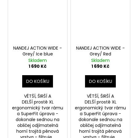
NANDEJ ACTION WIDE -
NANDEJ ACTION WIDE -
Grey/ Ice blue
Grey/ Red
Skladem
Skladem
1 690 Kč
1 690 Kč
DO KOŠÍKU
DO KOŠÍKU
VĚTŠÍ, ŠIRŠÍ A
VĚTŠÍ, ŠIRŠÍ A
DELŠÍ prostě XL
DELŠÍ prostě XL
ergonomický tvar rámu
ergonomický tvar rámu
a SuperFit úprava -
a SuperFit úprava -
dokonale sednou na
dokonale sednou na
obličej odjímatelná
obličej odjímatelná
horní trojitá pěnová
horní trojitá pěnová
vrstva - filtruje...
vrstva - filtruje...