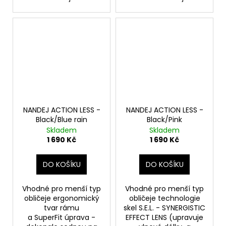
NANDEJ ACTION LESS -
NANDEJ ACTION LESS -
Black/Blue rain
Black/Pink
Skladem
Skladem
1 690 Kč
1 690 Kč
DO KOŠÍKU
DO KOŠÍKU
Vhodné pro menší typ
Vhodné pro menší typ
obličeje ergonomický
obličeje technologie
tvar rámu
skel S.E.L. - SYNERGISTIC
a SuperFit úprava -
EFFECT LENS (upravuje