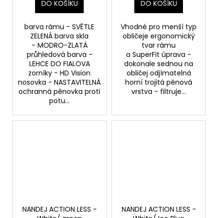
DO KOŠÍKU
DO KOŠÍKU
barva rámu - SVĚTLE
Vhodné pro menší typ
ZELENÁ barva skla
obličeje ergonomický
- MODRO-ZLATÁ
tvar rámu
průhledová barva -
a SuperFit úprava -
LEHCE DO FIALOVA
dokonale sednou na
zorníky - HD Vision
obličej odjímatelná
nosovka - NASTAVITELNÁ
horní trojitá pěnová
ochranná pěnovka proti
vrstva - filtruje...
potu...
NANDEJ ACTION LESS -
NANDEJ ACTION LESS -