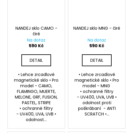
NANDEJ sklo CAMO -
NANDEJ sklo MNG - čiré
čiré
Na dotaz
Na dotaz
590 Kč
590 Kč
DETAIL
DETAIL
• Lehce zrcadlové
• Lehce zrcadlové
magnetické sklo • Pro
magnetické sklo • Pro
model - CAMO,
model - MNG
FLAMINGO, MUERTE,
• ochranné filtry
MELONE, GRF, FUSION,
- UV400, UVA, UVB •
PASTEL, STRIPE
odolnost proti
• ochranné filtry
poškrábaní - ANTI
- UV400, UVA, UVB •
SCRATCH •...
odolnost...