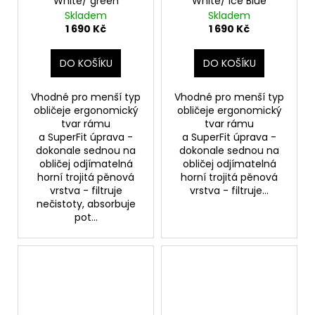
White/ green
White/ Ice Blue
Skladem
Skladem
1 690 Kč
1 690 Kč
DO KOŠÍKU
DO KOŠÍKU
Vhodné pro menší typ
Vhodné pro menší typ
obličeje ergonomický
obličeje ergonomický
tvar rámu
tvar rámu
a SuperFit úprava -
a SuperFit úprava -
dokonale sednou na
dokonale sednou na
obličej odjímatelná
obličej odjímatelná
horní trojitá pěnová
horní trojitá pěnová
vrstva - filtruje
vrstva - filtruje...
nečistoty, absorbuje
pot...