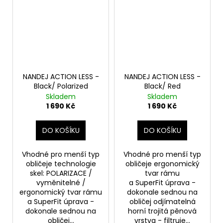
NANDEJ ACTION LESS -
NANDEJ ACTION LESS -
Black/ Polarized
Black/ Red
Skladem
Skladem
1 690 Kč
1 690 Kč
DO KOŠÍKU
DO KOŠÍKU
Vhodné pro menší typ
Vhodné pro menší typ
obličeje technologie
obličeje ergonomický
skel: POLARIZACE /
tvar rámu
vyměnitelné /
a SuperFit úprava -
ergonomický tvar rámu
dokonale sednou na
a SuperFit úprava -
obličej odjímatelná
dokonale sednou na
horní trojitá pěnová
obličej...
vrstva - filtruje...