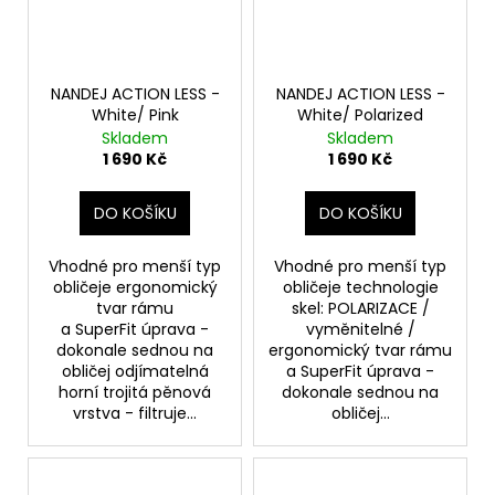
NANDEJ ACTION LESS -
NANDEJ ACTION LESS -
White/ Pink
White/ Polarized
Skladem
Skladem
1 690 Kč
1 690 Kč
DO KOŠÍKU
DO KOŠÍKU
Vhodné pro menší typ
Vhodné pro menší typ
obličeje ergonomický
obličeje technologie
tvar rámu
skel: POLARIZACE /
a SuperFit úprava -
vyměnitelné /
dokonale sednou na
ergonomický tvar rámu
obličej odjímatelná
a SuperFit úprava -
horní trojitá pěnová
dokonale sednou na
vrstva - filtruje...
obličej...