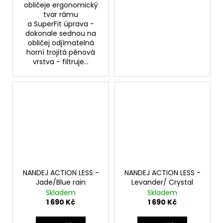
obličeje ergonomický
tvar rámu
a SuperFit úprava -
dokonale sednou na
obličej odjímatelná
horní trojitá pěnová
vrstva - filtruje...
NANDEJ ACTION LESS -
NANDEJ ACTION LESS -
Jade/Blue rain
Levander/ Crystal
Skladem
Skladem
1 690 Kč
1 690 Kč