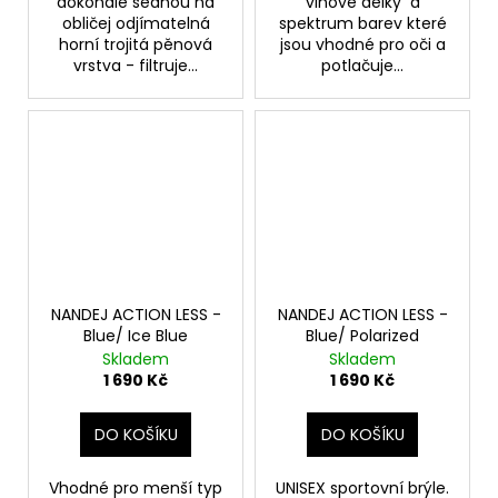
dokonale sednou na
vlnové délky a
obličej odjímatelná
spektrum barev které
horní trojitá pěnová
jsou vhodné pro oči a
vrstva - filtruje...
potlačuje...
NANDEJ ACTION LESS -
NANDEJ ACTION LESS -
Blue/ Ice Blue
Blue/ Polarized
Skladem
Skladem
1 690 Kč
1 690 Kč
DO KOŠÍKU
DO KOŠÍKU
Vhodné pro menší typ
UNISEX sportovní brýle.