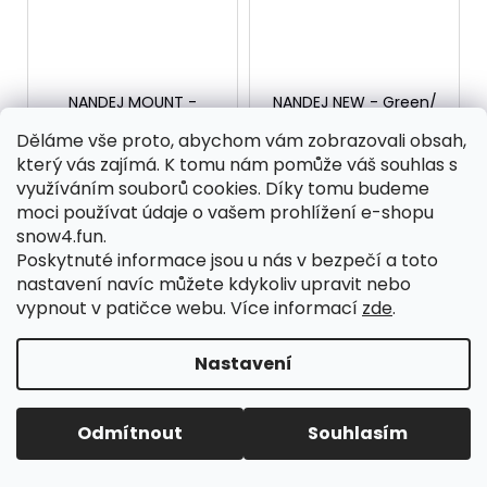
NANDEJ MOUNT -
NANDEJ NEW - Green/
Sand/ Dark red
rain
Děláme vše proto, abychom vám zobrazovali obsah,
Skladem
Skladem
který vás zajímá. K tomu nám pomůže váš souhlas s
2 290 Kč
2 290 Kč
od
od
využíváním souborů cookies. Díky tomu budeme
moci používat údaje o vašem prohlížení e-shopu
DETAIL
DETAIL
snow4.fun.
Poskytnuté informace jsou u nás v bezpečí a toto
barva rámu - PÍSKOVÁ
barva rámu - ZELENÁ
nastavení navíc můžete kdykoliv upravit nebo
barva pásky - PÍSKOVÁ
barva pásky - ZELENÁ
vypnout v patičce webu.
Více informací
zde
.
barva skla - ČERVENÁ
barva skla - MODRO-
ochranné filtry UV400,
ZLATÁ ochranné
UVA, UVB odolnost proti
filtry UV400, UVA, UVB
Nastavení
zamlžení - ANTI FOG
odolnost proti zamlžení
odolnost proti...
- ANTI FOG odolnost...
PŘIJÍMÁME KOLA/KOLOBĚŽKY/SPORTOVNÍ KOČÁRKY A VOZÍKY
Odmítnout
Souhlasím
NA SERVIS.
NOVINKA
NOVINKA