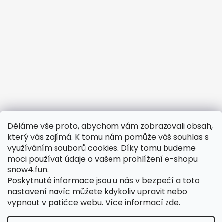
Děláme vše proto, abychom vám zobrazovali obsah,
Potřebujete vyřešit reklamaci?
který vás zajímá. K tomu nám pomůže váš souhlas s
využíváním souborů cookies. Díky tomu budeme
Obchodní podmínky
moci používat údaje o vašem prohlížení e-shopu
Odstoupení od smlouvy
snow4.fun.
Podmínky ochrany osobních údajů
Poskytnuté informace jsou u nás v bezpečí a toto
nastavení navíc můžete kdykoliv upravit nebo
Reklamační formulář
vypnout v patičce webu.
Více informací
zde
.
Reklamační řád