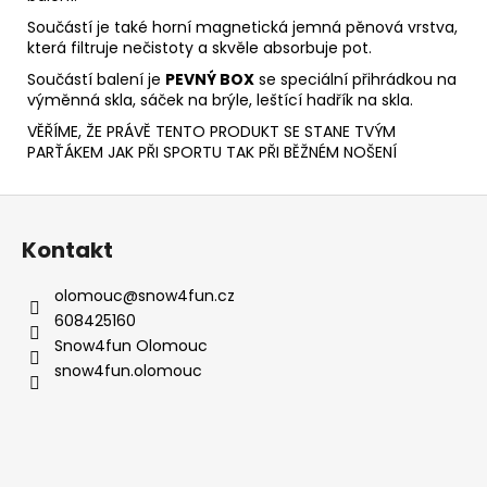
Součástí je také horní magnetická jemná pěnová vrstva,
která filtruje nečistoty a skvěle absorbuje pot.
Součástí balení je
PEVNÝ BOX
se speciální přihrádkou na
výměnná skla, sáček na brýle, leštící hadřík na skla.
VĚŘÍME, ŽE PRÁVĚ TENTO PRODUKT SE STANE TVÝM
PARŤÁKEM JAK PŘI SPORTU TAK PŘI BĚŽNÉM NOŠENÍ
Z
á
Kontakt
p
a
olomouc
@
snow4fun.cz
t
608425160
í
Snow4fun Olomouc
snow4fun.olomouc