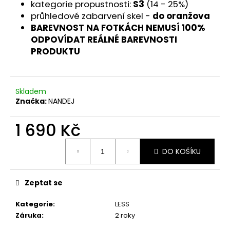
č
kategorie propustnosti:
S3
(14 - 25%)
u
průhledové zabarvení skel -
do oranžova
j
BAREVNOST NA FOTKÁCH NEMUSÍ 100%
e
ODPOVÍDAT REÁLNÉ BAREVNOSTI
m
PRODUKTU
e
Skladem
Značka:
NANDEJ
1 690 Kč
Měrná
DO KOŠÍKU
cena:
Zeptat se
Kategorie
:
LESS
Záruka
:
2 roky