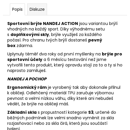
Popis
Diskuze
Sportovní brýle NANDEJ ACTION
jsou variantou brýlí
vhodných na každý sport. Díky výhodnému setu
s
doplňkovými skly
, brýle využiješ za každého
počasí. Pro chranu tvých brýlí dostaneš
pevný
box
zdarma.
Uplynuly téměř dva roky od první myšlenky na
brýle pro
sportovní účely
a 6 měsícu testování než jsme
vytvořili tento produkt, který opravdu stojí za to a ty si ho
naprosto zamiluješ.
NANDEJ A POCHOP
Ergonomický rám
je vyrobený tak aby dokonale přilnul
k obličeji. Odlehčený materiál TPU zaručuje výbornou
pevnost a velmi nízkou váhu, díky které ani nebudeš
vědět, že brýle na obličeji máš.
Základní skla
s propustností kategorie
S3
, určené do
běžných podmínek lze velmi snadno vyměnit za skla
rozjasňovací nebo za skla čirá, která jsou součástí
balení.