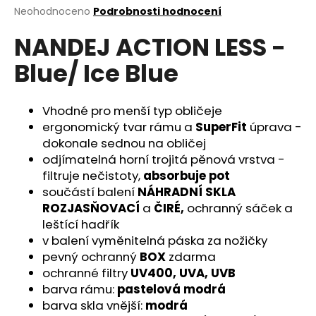
Průměrné
Neohodnoceno
Podrobnosti hodnocení
a
hodnocení
j
NANDEJ ACTION LESS -
produktu
í
je
Blue/ Ice Blue
0,0
t
z
?
5
hvězdiček.
Vhodné pro menší typ obličeje
ergonomický tvar rámu a
SuperFit
úprava -
dokonale sednou na obličej
odjímatelná horní trojitá pěnová vrstva -
HLEDAT
filtruje nečistoty,
absorbuje pot
součástí balení
NÁHRADNÍ SKLA
ROZJASŇOVACÍ
a
ČIRÉ,
ochranný sáček a
D
leštící hadřík
o
v balení vyměnitelná páska za nožičky
p
pevný ochranný
BOX
zdarma
o
ochranné filtry
UV400, UVA, UVB
r
barva rámu:
pastelová modrá
u
barva skla vnější:
modrá