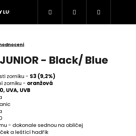
Hledat
Přihlášení
Nákupní
Y LUSTi
košík
 hodnocení
JUNIOR - Black/ Blue
ti zorníku -
S3 (9,2%)
 zorníku -
oranžová
0, UVA, UVB
a
anic
a
0
mu - dokonale sednou na obličej
ček a leštící hadřík