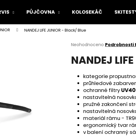
RVIS
PŮJČOVNA
KOLOSEKÁČ
SKITEST
UNIOR
NANDEJ LIFE JUNIOR - Black/ Blue
Co potřebujete najít?
Průměrné
Neohodnoceno
Podrobnosti
hodnocení
NANDEJ LIFE 
produktu
HLEDAT
je
0,0
z
kategorie propustnos
5
Doporučujeme
průhledové zabarvení
hvězdiček.
ochranné filtry
UV40
nastavitelná nosovk
pružné zakončení str
nastavitelná nosovk
materiál rámu - TR9
ergonomický tvar rá
v balení ochranný sá