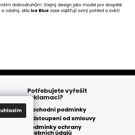
menším dobrodruhům. Stejný design jako model pro dospělé
 a odolný, skla
Ice Blue
zase zajišťují ostrý pohled a svěží
Potřebujete vyřešit
reklamaci?
Obchodní podmínky
ouhlasím
Odstoupení od smlouvy
Podmínky ochrany
osobních údajů