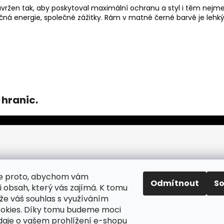
avržen tak, aby poskytoval maximální ochranu a styl i těm nej
ečná energie, společné zážitky. Rám v matné černé barvě je lehký
 hranic.
e proto, abychom vám
Odmítnout
S
i obsah, který vás zajímá. K tomu
 váš souhlas s využíváním
okies. Díky tomu budeme moci
daje o vašem prohlížení e-shopu