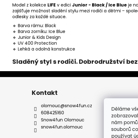
Model z kolekce
LIFE
v edici
Junior - Black / Ice Blue
je n
zajišťuje možnost sladění stylu mezi rodiči a dětmi – spol
odlesky za každé situace.
🔹 Barva rámu: Black
🔹 Barva zorníku: Ice Blue
🔹 Junior & Kids Design
🔹 UV 400 Protection
🔹 Lehká a odolná konstrukce
Sladěný styl s rodiči. Dobrodružství bez
Z
á
Kontakt
p
a
olomouc
@
snow4fun.cz
Děláme vš
t
608425160
zobrazoval
í
Snow4fun Olomouc
nám pomůže
snow4fun.olomouc
souborů co
používat ú