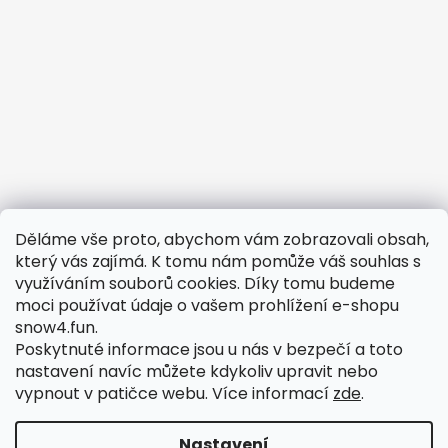
Děláme vše proto, abychom vám zobrazovali obsah,
Potřebujete vyřešit reklamaci?
který vás zajímá. K tomu nám pomůže váš souhlas s
využíváním souborů cookies. Díky tomu budeme
Obchodní podmínky
moci používat údaje o vašem prohlížení e-shopu
Odstoupení od smlouvy
snow4.fun.
Podmínky ochrany osobních údajů
Poskytnuté informace jsou u nás v bezpečí a toto
nastavení navíc můžete kdykoliv upravit nebo
Reklamační formulář
vypnout v patičce webu.
Více informací
zde
.
Reklamační řád
Nastavení