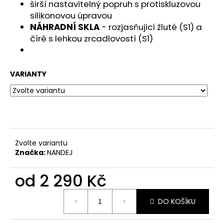
č
širší nastavitelný popruh s protiskluzovou
u
silikonovou úpravou
j
NÁHRADNÍ SKLA
- rozjasňujicí žluté (S1) a
e
číré s lehkou zrcadlovostí (S1)
m
e
VARIANTY
Zvolte variantu
Značka:
NANDEJ
od
2 290 Kč
Měrná
DO KOŠÍKU
cena: