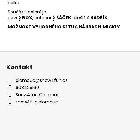
délku.
Součástí balení je
pevný
BOX,
ochranný
SÁČEK
a
leštící
HADŘÍK
.
MOŽNOST VÝHODNÉHO SETU S NÁHRADNÍMI SKLY
Z
á
Kontakt
p
a
olomouc
@
snow4fun.cz
t
608425160
í
Snow4fun Olomouc
snow4fun.olomouc