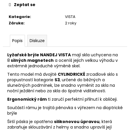
Zeptat se
Kategorie
:
VISTA
Záruka
:
2 roky
Popis
Diskuze
Lyžařské brýle NANDEJ VISTA
mají skla uchycena na
8
silných magnetech
a oceníš jejich velkou výhodu v
extrémně jednoduché výměně skel.
Tento model má dvojité
CYLINDRICKÉ
zrcadlové sklo s
propustností kategorie
S3
, určené do běžných a
slunečných podmínek, lze snadno vyměnit za skla na
noční ježdění nebo za skla do špatné viditelnosti.
Ergonomický rám
ti zaručí perfektní přilnutí k obličeji.
Součástí rámu je trojitá pěnovka s výřezem na dioptrické
brýle
Širší páska je opatřena
silikonovou úpravou
, která
zabraňuje sklouzávání z helmy a snadno upravíš její