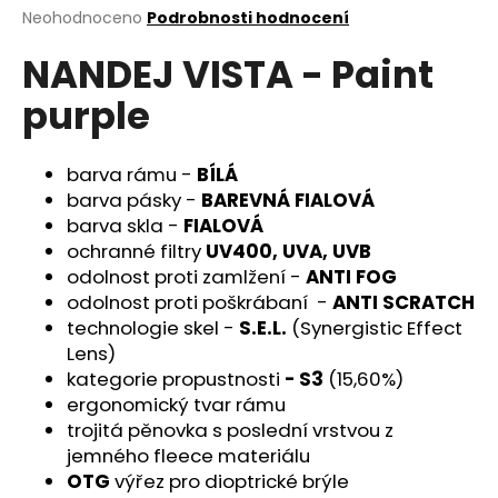
Průměrné
Neohodnoceno
Podrobnosti hodnocení
a
hodnocení
j
NANDEJ VISTA - Paint
produktu
í
je
purple
0,0
t
z
?
5
hvězdiček.
barva rámu -
BÍLÁ
barva pásky -
BAREVNÁ FIALOVÁ
barva skla -
FIALOVÁ
ochranné filtry
UV400, UVA, UVB
HLEDAT
odolnost proti zamlžení -
ANTI FOG
odolnost proti poškrábaní -
ANTI SCRATCH
technologie skel -
S.E.L.
(Synergistic Effect
D
Lens)
o
kategorie propustnosti
- S3
(15,60%)
p
ergonomický tvar rámu
o
trojitá pěnovka s poslední vrstvou z
r
jemného fleece materiálu
u
OTG
výřez pro dioptrické brýle