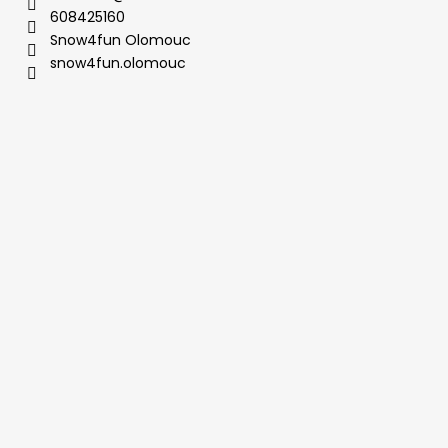
t
608425160
í
Snow4fun Olomouc
snow4fun.olomouc