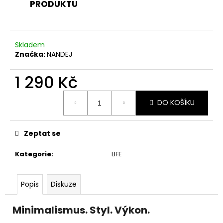
č
PRODUKTU
u
j
e
m
Skladem
Značka:
NANDEJ
e
1 290 Kč
Měrná
DO KOŠÍKU
cena:
Zeptat se
Kategorie
:
LIFE
Popis
Diskuze
Minimalismus. Styl. Výkon.