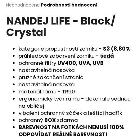
Průměrné
Neohodnoceno
Podrobnosti hodnocení
a
hodnocení
j
NANDEJ LIFE - Black/
produktu
í
je
Crystal
0,0
t
z
?
5
hvězdiček.
kategorie propustnosti zorníku -
S3 (8,80%
průhledové zabarvení zorníku -
š
edá
ochranné filtry
UV400, UVA, UVB
nastavitelná nosovka
HLEDAT
pružné zakončení stranic
nastavitelná nosovka
materiál rámu - TR90
D
ergonomický tvar rámu - dokonale sednou
o
na obličej
p
v balení ochranný sáček a leštící hadřík
o
ochranný
BOX
zdarma
r
BAREVNOST NA FOTKÁCH NEMUSÍ 100%
u
ODPOVÍDAT REÁLNÉ BAREVNOSTI