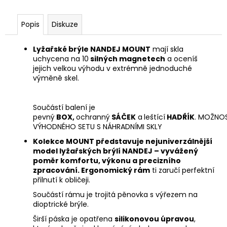
Popis
Diskuze
Lyžařské brýle NANDEJ MOUNT
mají skla
uchycena na 10
silných magnetech
a oceníš
jejich velkou výhodu v extrémně jednoduché
výměně skel.
Součástí balení je
pevný
BOX,
ochranný
SÁČEK
a
leštící
HADŘÍK
. MOŽNO
VÝHODNÉHO SETU S NÁHRADNÍMI SKLY
Kolekce MOUNT představuje nejuniverzálnější
model lyžařských brýlí NANDEJ – vyvážený
poměr komfortu, výkonu a precizního
zpracování. Ergonomický rám
ti zaručí perfektní
přilnutí k obličeji.
Součástí rámu je trojitá pěnovka s výřezem na
dioptrické brýle.
Širší páska je opatřena
silikonovou úpravou
,