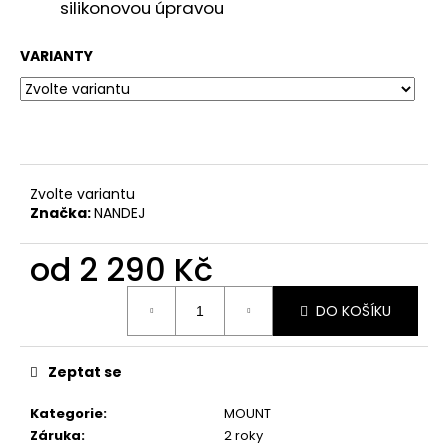
č
silikonovou úpravou
u
j
VARIANTY
e
m
e
Zvolte variantu
Značka:
NANDEJ
od
2 290 Kč
Měrná
DO KOŠÍKU
cena:
Zeptat se
Kategorie
:
MOUNT
Záruka
:
2 roky