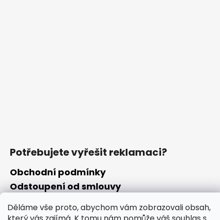
Potřebujete vyřešit reklamaci?
Obchodní podmínky
Odstoupení od smlouvy
Podmínky ochrany osobních údajů
Děláme vše proto, abychom vám zobrazovali obsah,
Reklamační formulář
který vás zajímá. K tomu nám pomůže váš souhlas s