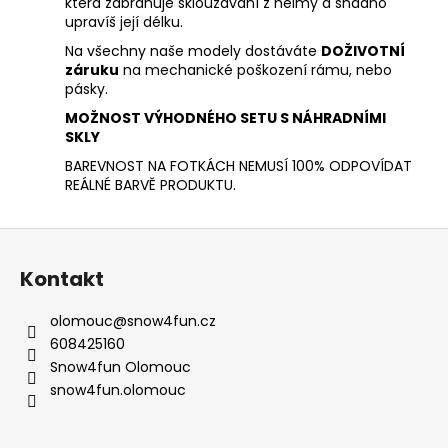
která zabraňuje sklouzávání z helmy a snadno
upravíš její délku.
Na všechny naše modely dostáváte
DOŽIVOTNÍ
záruku
na mechanické poškození rámu, nebo
pásky.
MOŽNOST VÝHODNÉHO SETU S NÁHRADNÍMI
SKLY
BAREVNOST NA FOTKÁCH NEMUSÍ 100% ODPOVÍDAT
REÁLNÉ BARVĚ PRODUKTU.
Z
á
Kontakt
p
a
olomouc
@
snow4fun.cz
t
608425160
í
Snow4fun Olomouc
snow4fun.olomouc