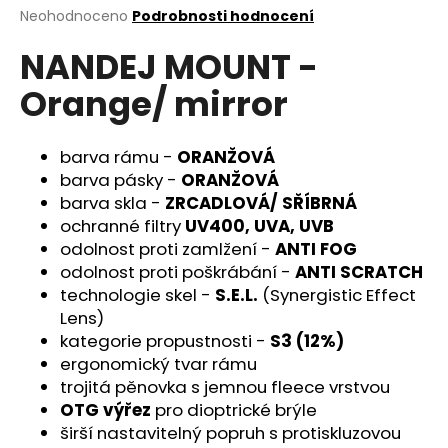
Průměrné
Neohodnoceno
Podrobnosti hodnocení
a
hodnocení
j
NANDEJ MOUNT -
produktu
í
je
Orange/ mirror
0,0
t
z
?
5
hvězdiček.
barva rámu -
ORANŽOVÁ
barva pásky -
ORANŽOVÁ
barva skla -
ZRCADLOVÁ/ SŘÍBRNÁ
ochranné filtry
UV400, UVA, UVB
HLEDAT
odolnost proti zamlžení -
ANTI FOG
odolnost proti poškrábání -
ANTI SCRATCH
technologie skel -
S.E.L.
(Synergistic Effect
D
Lens)
o
kategorie propustnosti -
S3 (12%)
p
ergonomický tvar rámu
o
trojitá pěnovka s jemnou fleece vrstvou
r
OTG výřez
pro dioptrické brýle
u
širší nastavitelný popruh s protiskluzovou