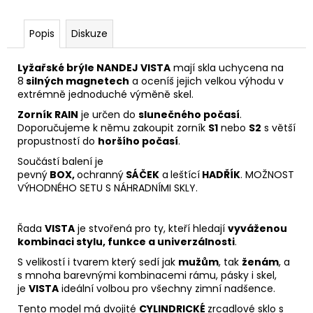
Popis
Diskuze
Lyžařské brýle NANDEJ VISTA
mají skla uchycena na
8
silných magnetech
a oceníš jejich velkou výhodu v
extrémně jednoduché výměně skel.
Zorník RAIN
je určen do
slunečného počasí
.
Doporučujeme k němu zakoupit zorník
S1
nebo
S2
s větší
propustností do
horšího počasí
.
Součástí balení je
pevný
BOX,
ochranný
SÁČEK
a
leštící
HADŘÍK
. MOŽNOST
VÝHODNÉHO SETU S NÁHRADNÍMI SKLY.
Řada
VISTA
je stvořená pro ty, kteří hledají
vyváženou
kombinaci stylu, funkce a univerzálnosti
.
S velikostí i tvarem který sedí jak
mužům
, tak
ženám
, a
s mnoha barevnými kombinacemi rámu, pásky i skel,
je
VISTA
ideální volbou pro všechny zimní nadšence.
Tento model má dvojité
CYLINDRICKÉ
zrcadlové sklo s