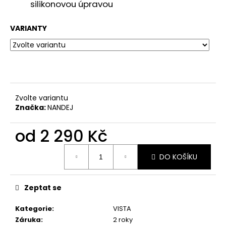
č
silikonovou úpravou
u
j
VARIANTY
e
m
e
Zvolte variantu
Značka:
NANDEJ
od
2 290 Kč
Měrná
DO KOŠÍKU
cena:
Zeptat se
Kategorie
:
VISTA
Záruka
:
2 roky