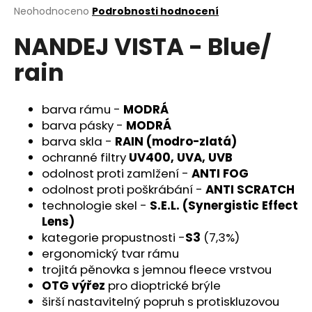
Průměrné
Neohodnoceno
Podrobnosti hodnocení
a
hodnocení
j
NANDEJ VISTA - Blue/
produktu
í
je
rain
0,0
t
z
?
5
hvězdiček.
barva rámu -
MODRÁ
barva pásky -
MODRÁ
barva skla -
RAIN (modro-zlatá)
ochranné filtry
UV400, UVA, UVB
HLEDAT
odolnost proti zamlžení -
ANTI FOG
odolnost proti poškrábání -
ANTI SCRATCH
technologie skel -
S.E.L. (Synergistic Effect
D
Lens)
o
kategorie propustnosti -
S3
(7,3%)
p
ergonomický tvar rámu
o
trojitá pěnovka s jemnou fleece vrstvou
r
OTG výřez
pro dioptrické brýle
u
širší nastavitelný popruh s protiskluzovou