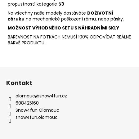
propustností kategorie
S3
Na všechny naše modely dostáváte
DOŽIVOTNÍ
záruku
na mechanické poškození rámu, nebo pásky.
MOŽNOST VÝHODNÉHO SETU S NÁHRADNÍMI SKLY
BAREVNOST NA FOTKÁCH NEMUSÍ 100% ODPOVÍDAT REÁLNÉ
BARVĚ PRODUKTU.
Z
á
Kontakt
p
a
olomouc
@
snow4fun.cz
t
608425160
í
Snow4fun Olomouc
snow4fun.olomouc