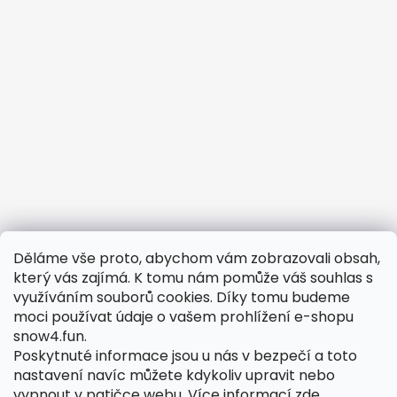
Děláme vše proto, abychom vám zobrazovali obsah,
Potřebujete vyřešit reklamaci?
který vás zajímá. K tomu nám pomůže váš souhlas s
využíváním souborů cookies. Díky tomu budeme
Obchodní podmínky
moci používat údaje o vašem prohlížení e-shopu
Odstoupení od smlouvy
snow4.fun.
Podmínky ochrany osobních údajů
Poskytnuté informace jsou u nás v bezpečí a toto
nastavení navíc můžete kdykoliv upravit nebo
Reklamační formulář
vypnout v patičce webu.
Více informací
zde
.