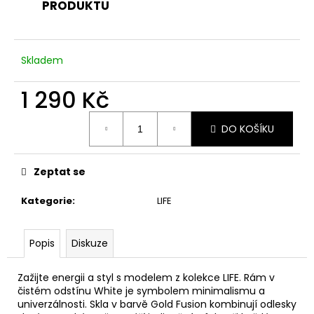
č
PRODUKTU
u
j
e
Skladem
m
e
1 290 Kč
Měrná
DO KOŠÍKU
cena:
Zeptat se
Kategorie
:
LIFE
Popis
Diskuze
Zažijte energii a styl s modelem z kolekce LIFE. Rám v
čistém odstínu White je symbolem minimalismu a
univerzálnosti. Skla v barvě Gold Fusion kombinují odlesky