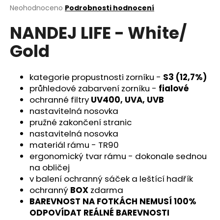
Průměrné
Neohodnoceno
Podrobnosti hodnocení
a
hodnocení
j
NANDEJ LIFE - White/
produktu
í
je
Gold
0,0
t
z
?
5
hvězdiček.
kategorie propustnosti zorníku -
S3 (12,7%)
průhledové zabarvení zorníku -
fialové
ochranné filtry
UV400, UVA, UVB
nastavitelná nosovka
HLEDAT
pružné zakončení stranic
nastavitelná nosovka
materiál rámu - TR90
D
ergonomický tvar rámu - dokonale sednou
o
na obličej
p
v balení ochranný sáček a leštící hadřík
o
ochranný
BOX
zdarma
r
BAREVNOST NA FOTKÁCH NEMUSÍ 100%
u
ODPOVÍDAT REÁLNÉ BAREVNOSTI