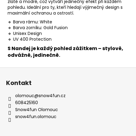
zlaté a modré, což vytváří jedinečný efekt při každém
pohledu. Ideální pro ty, kteří hledají výjimečný design s
maximální ochranou a ostrostí.
🔹 Barva rámu: White
🔹 Barva zorníku: Gold Fusion
🔹 Unisex Design
🔹 UV 400 Protection
S Nandej je každý pohled zážitkem – stylově,
odvážně, jedinečně.
Z
á
Kontakt
p
a
olomouc
@
snow4fun.cz
t
608425160
í
Snow4fun Olomouc
snow4fun.olomouc