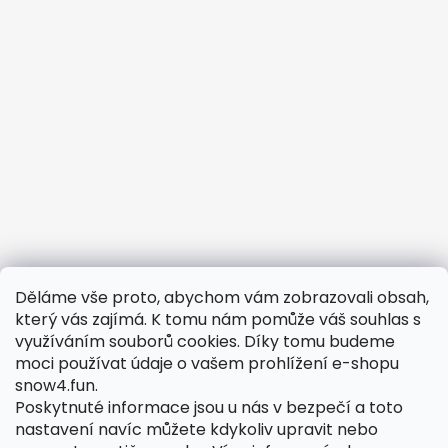
Děláme vše proto, abychom vám zobrazovali obsah,
Potřebujete vyřešit reklamaci?
který vás zajímá. K tomu nám pomůže váš souhlas s
využíváním souborů cookies. Díky tomu budeme
Obchodní podmínky
moci používat údaje o vašem prohlížení e-shopu
Odstoupení od smlouvy
snow4.fun.
Podmínky ochrany osobních údajů
Poskytnuté informace jsou u nás v bezpečí a toto
nastavení navíc můžete kdykoliv upravit nebo
Reklamační formulář