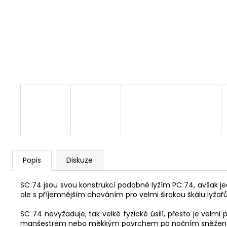
Popis
Diskuze
SC 74 jsou svou konstrukcí podobné lyžím PC 74, avšak jed
ale s příjemnějším chováním pro velmi širokou škálu lyžařů
SC 74 nevyžaduje, tak velké fyzické úsilí, přesto je velmi 
manšestrem nebo měkkým povrchem po nočním sněžení – 