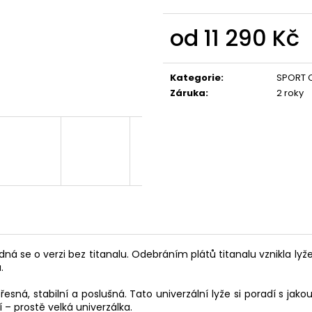
od
11 290 Kč
Měrná
cena:
Kategorie
:
SPORT 
Záruka
:
2 roky
ná se o verzi bez titanalu. Odebráním plátů titanalu vznikla ly
.
přesná, stabilní a poslušná. Tato univerzální lyže si poradí s j
prostě velká univerzálka.