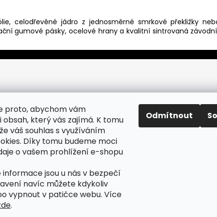
lie, celodřevěné jádro z jednosměrné smrkové překližky nebo 
ační gumové pásky, ocelové hrany a kvalitní sintrovaná závodní 
e proto, abychom vám
Odmítnout
S
i obsah, který vás zajímá. K tomu
 váš souhlas s využíváním
okies. Díky tomu budeme moci
daje o vašem prohlížení e-shopu
 informace jsou u nás v bezpečí
tavení navíc můžete kdykoliv
bo vypnout v patičce webu.
Více
zde
.