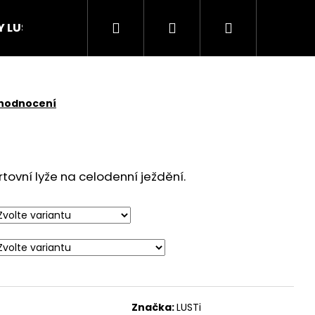
Hledat
Přihlášení
Nákupní
Y LUSTi
košík
 hodnocení
tovní lyže na celodenní ježdění.
Značka:
LUSTi