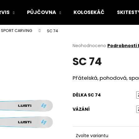
RVIS
PŮJČOVNA
KOLOSEKÁČ
SKITEST
SPORT CARVING
SC 74
Co potřebujete najít?
Průměrné
Neohodnoceno
Podrobnosti
hodnocení
SC 74
produktu
HLEDAT
je
0,0
z
Přátelská, pohodová, spor
5
Doporučujeme
hvězdiček.
DÉLKA SC 74
VÁZÁNÍ
Zvolte variantu