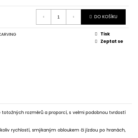
DO KOŠÍKU
Tisk
CARVING
Zeptat se
že totožných rozměrů a proporcí, s velmi podobnou tvrdostí
akoukoliv rychlostí, smýkaným obloukem či jízdou po hranách,