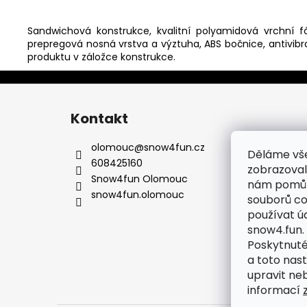
Sandwichová konstrukce, kvalitní polyamidová vrchní fó
prepregová nosná vrstva a výztuha, ABS bočnice, antivibr
produktu v záložce konstrukce.
Z
á
Kontakt
p
a
olomouc
@
snow4fun.cz
Děláme vš
t
608425160
zobrazoval
í
Snow4fun Olomouc
nám pomůže
snow4fun.olomouc
souborů co
používat ú
snow4.fun.
Poskytnuté
a toto nas
upravit ne
informací