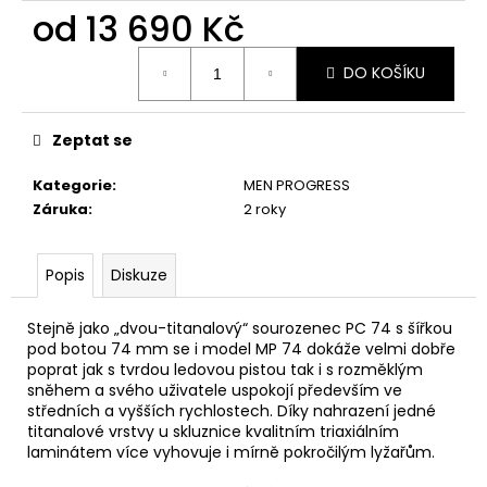
č
od
13 690 Kč
u
j
Měrná
e
DO KOŠÍKU
cena:
m
e
Zeptat se
Kategorie
:
MEN PROGRESS
Záruka
:
2 roky
Popis
Diskuze
Stejně jako „dvou-titanalový“ sourozenec PC 74 s šířkou
pod botou 74 mm se i model MP 74 dokáže velmi dobře
poprat jak s tvrdou ledovou pistou tak i s rozměklým
sněhem a svého uživatele uspokojí především ve
středních a vyšších rychlostech. Díky nahrazení jedné
titanalové vrstvy u skluznice kvalitním triaxiálním
laminátem více vyhovuje i mírně pokročilým lyžařům.