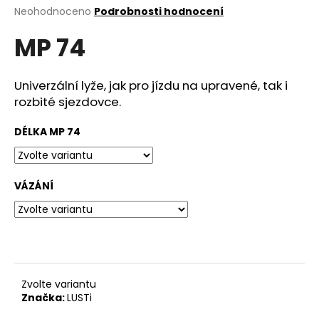
M
Průměrné
Neohodnoceno
Podrobnosti hodnocení
a
hodnocení
j
MP 74
produktu
A
í
je
0,0
t
z
Univerzální lyže, jak pro jízdu na upravené, tak i
?
5
rozbité sjezdovce.
hvězdiček.
DÉLKA MP 74
HLEDAT
VÁZÁNÍ
D
o
p
o
Zvolte variantu
r
Značka:
LUSTi
u