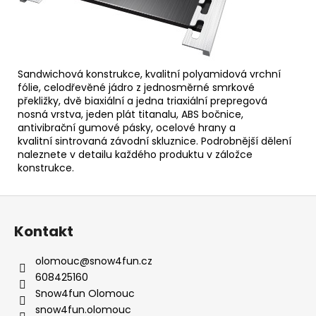
Sandwichová konstrukce, kvalitní polyamidová vrchní
fólie, celodřevěné jádro z jednosměrné smrkové
překližky, dvě biaxiální a jedna triaxiální prepregová
nosná vrstva, jeden plát titanalu, ABS bočnice,
antivibrační gumové pásky, ocelové hrany a
kvalitní sintrovaná závodní skluznice. Podrobnější dělení
naleznete v detailu každého produktu v záložce
konstrukce.
Z
á
Kontakt
p
a
olomouc
@
snow4fun.cz
t
608425160
í
Snow4fun Olomouc
snow4fun.olomouc