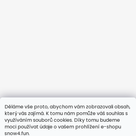
Děláme vše proto, abychom vám zobrazovali obsah,
Potřebujete vyřešit reklamaci?
který vás zajímá. K tomu nám pomůže váš souhlas s
využíváním souborů cookies. Díky tomu budeme
Obchodní podmínky
moci používat údaje o vašem prohlížení e-shopu
Odstoupení od smlouvy
snow4.fun.