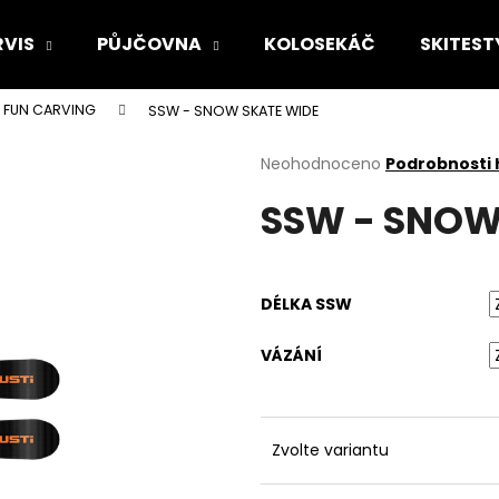
RVIS
PŮJČOVNA
KOLOSEKÁČ
SKITEST
FUN CARVING
SSW - SNOW SKATE WIDE
Co potřebujete najít?
Průměrné
Neohodnoceno
Podrobnosti
hodnocení
SSW - SNOW
produktu
HLEDAT
je
0,0
z
5
Doporučujeme
DÉLKA SSW
hvězdiček.
VÁZÁNÍ
Zvolte variantu