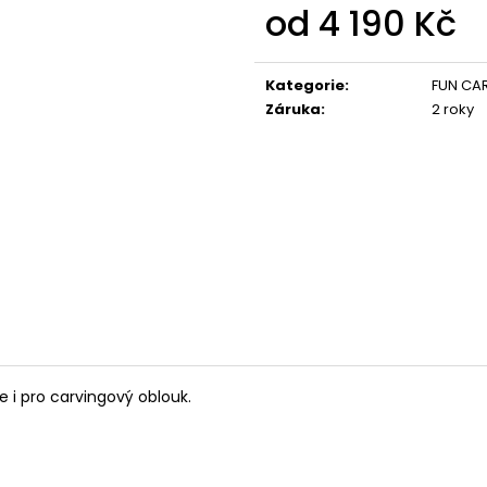
od
4 190 Kč
Měrná
cena:
Kategorie
:
FUN CA
Záruka
:
2 roky
e i pro carvingový oblouk.