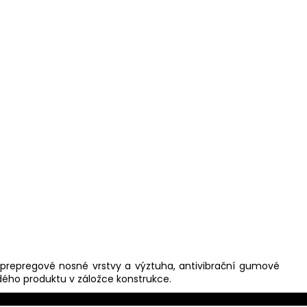
í prepregové nosné vrstvy a výztuha, antivibrační gumové
ždého produktu v záložce konstrukce.