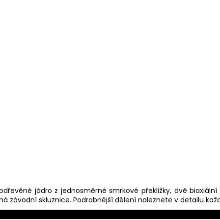
elodřevěné jádro z jednosměrné smrkové překližky, dvě biaxiáln
ná závodní skluznice. Podrobnější dělení naleznete v detailu ka