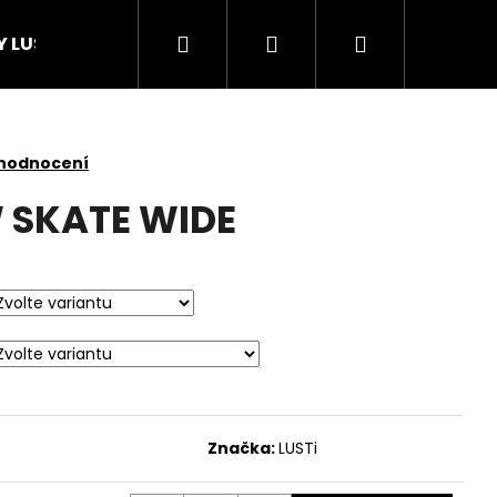
Hledat
Přihlášení
Nákupní
Y LUSTi
košík
 hodnocení
 SKATE WIDE
Značka:
LUSTi