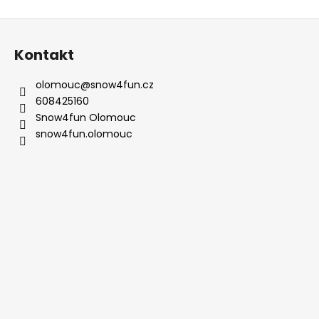
Z
á
Kontakt
p
a
olomouc
@
snow4fun.cz
t
608425160
í
Snow4fun Olomouc
snow4fun.olomouc