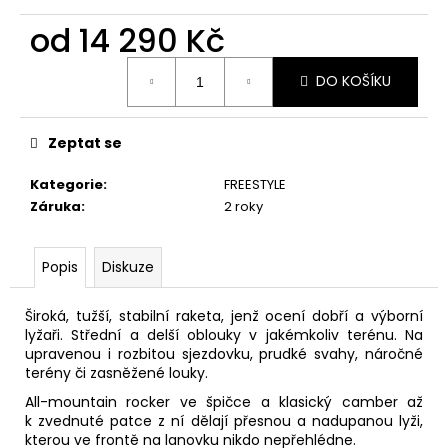
č
u
od
14 290 Kč
j
Měrná
e
DO KOŠÍKU
cena:
m
e
Zeptat se
Kategorie
:
FREESTYLE
Záruka
:
2 roky
Popis
Diskuze
Široká, tužší, stabilní raketa, jenž ocení dobří a výborní
lyžaři. Střední a delší oblouky v jakémkoliv terénu. Na
upravenou i rozbitou sjezdovku, prudké svahy, náročné
terény či zasněžené louky.
All-mountain rocker ve špičce a klasický camber až
k zvednuté patce z ní dělají přesnou a nadupanou lyži,
kterou ve frontě na lanovku nikdo nepřehlédne.