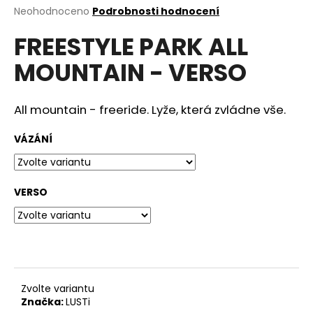
Průměrné
Neohodnoceno
Podrobnosti hodnocení
a
hodnocení
j
FREESTYLE PARK ALL
produktu
í
je
MOUNTAIN - VERSO
0,0
t
z
?
5
hvězdiček.
All mountain - freeride. Lyže, která zvládne vše.
VÁZÁNÍ
HLEDAT
VERSO
D
o
p
o
r
Zvolte variantu
u
Značka:
LUSTi