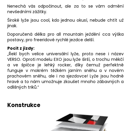
Nenechá vás odpočinout, ale za to se vám odmění
nevšedními zážitky.
Široké lyže jsou cool, kdo jednou okusí, nebude chtít už
jinak.
Doporučená délka pro all mountain ježdění cca výška
postavy, pro freeridové rychlé jezdce delší.
Pocit z jízdy:
„Řekl bych velice universální lyže, proto nese i název
VERSO. Oproti modelu EXO jsou lyže širší, o trochu měkčí
a ve špičce je lehký rocker, díky čemuž perfektně
funguje v mokrém těžkém jarním sněhu a v novém
prachovém sněhu, ale i na sjezdovce! Lyže jsou hodně
hravé a to nám umožnuje zkoušet mnoho zábavných a
odlišných triků.“
Konstrukce