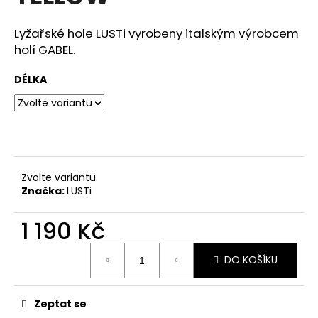
z
a
5
hvězdiček.
Lyžařské hole LUSTi vyrobeny italským výrobcem
j
holí GABEL.
í
t
DÉLKA
?
HLEDAT
Zvolte variantu
Značka:
LUSTi
1 190 Kč
D
o
Měrná
p
DO KOŠÍKU
cena:
o
r
u
Zeptat se