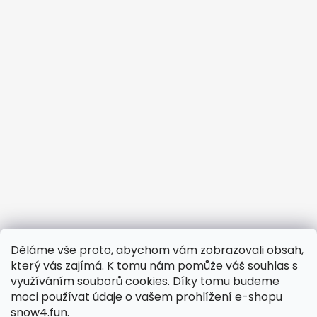
Děláme vše proto, abychom vám zobrazovali obsah,
Potřebujete vyřešit reklamaci?
který vás zajímá. K tomu nám pomůže váš souhlas s
využíváním souborů cookies. Díky tomu budeme
Obchodní podmínky
moci používat údaje o vašem prohlížení e-shopu
Odstoupení od smlouvy
snow4.fun.