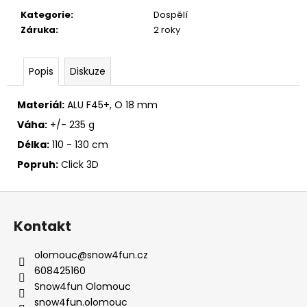
č
u
Kategorie
:
Dospělí
j
Záruka
:
2 roky
e
m
Popis
Diskuze
e
Materiál:
ALU F45+, O 18 mm
Váha:
+/- 235 g
Délka:
110 - 130 cm
Popruh:
Click 3D
Z
á
Kontakt
p
a
olomouc
@
snow4fun.cz
t
608425160
í
Snow4fun Olomouc
snow4fun.olomouc