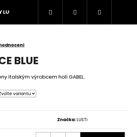
Hledat
Přihlášení
Nákupní
Y LUSTi
košík
 hodnocení
E BLUE
eny italským výrobcem holí GABEL.
Značka:
LUSTi