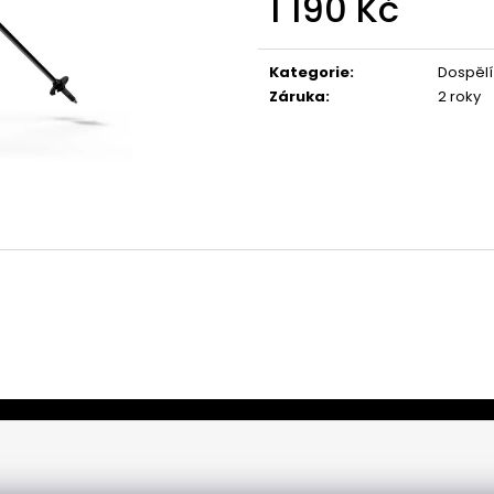
1 190 Kč
Měrná
cena:
Kategorie
:
Dospělí
Záruka
:
2 roky