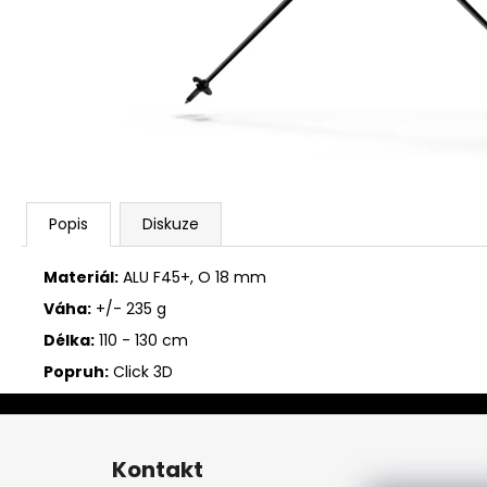
Popis
Diskuze
Materiál:
ALU F45+, O 18 mm
Váha:
+/- 235 g
Délka:
110 - 130 cm
Popruh:
Click 3D
Z
á
Kontakt
p