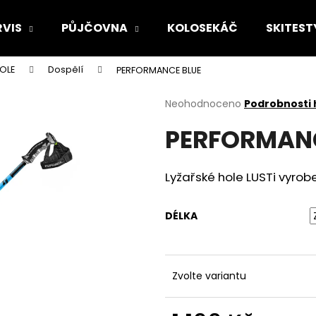
RVIS
PŮJČOVNA
KOLOSEKÁČ
SKITEST
HOLE
Dospělí
PERFORMANCE BLUE
Co potřebujete najít?
Průměrné
Neohodnoceno
Podrobnosti
hodnocení
PERFORMANC
produktu
HLEDAT
je
0,0
z
Lyžařské hole LUSTi vyrob
5
Doporučujeme
hvězdiček.
DÉLKA
Zvolte variantu