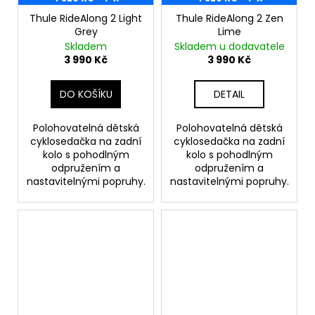
Thule RideAlong 2 Light
Thule RideAlong 2 Zen
Grey
Lime
Skladem
Skladem u dodavatele
3 990 Kč
3 990 Kč
DO KOŠÍKU
DETAIL
Polohovatelná dětská
Polohovatelná dětská
cyklosedačka na zadní
cyklosedačka na zadní
kolo s pohodlným
kolo s pohodlným
odpružením a
odpružením a
nastavitelnými popruhy.
nastavitelnými popruhy.