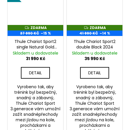
ZDARMA
ZDARMA
Z
Z
D
D
37 990 KČ
–15 %
41 990 KČ
–14 %
A
A
R
R
Thule Chariot Sport2
Thule Chariot Sport2
M
M
single Natural Gold
double Black 2024
A
A
2024
Skladem u dodavatele
Skladem u dodavatele
31 990 Kč
35 990 Kč
DETAIL
DETAIL
Vyrobeno tak, aby
Vyrobeno tak, aby
trénink byl bezpečný,
trénink byl bezpečný,
snadný a zábavný,
snadný a zábavný,
Thule Chariot Sport
Thule Chariot Sport
3.generace vám umožní
3.generace vám umožní
zažít snadnépřechody
zažít snadnépřechody
mezi jízdou na kole,
mezi jízdou na kole,
procházkami a
procházkami a