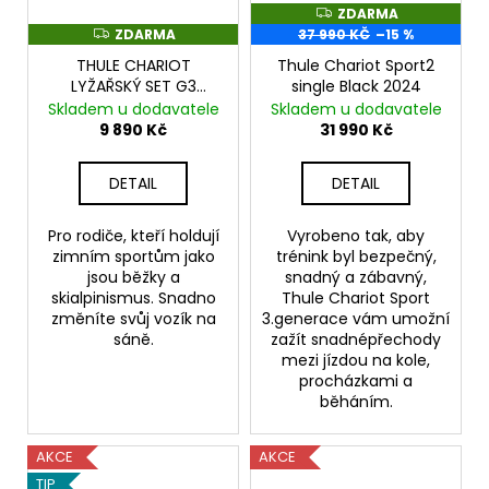
ZDARMA
Z
D
ZDARMA
37 990 KČ
–15 %
Z
A
D
R
THULE CHARIOT
Thule Chariot Sport2
A
M
R
LYŽAŘSKÝ SET G3
single Black 2024
A
M
2024+
Skladem u dodavatele
Skladem u dodavatele
A
9 890 Kč
31 990 Kč
DETAIL
DETAIL
Pro rodiče, kteří holdují
Vyrobeno tak, aby
zimním sportům jako
trénink byl bezpečný,
jsou běžky a
snadný a zábavný,
skialpinismus. Snadno
Thule Chariot Sport
změníte svůj vozík na
3.generace vám umožní
sáně.
zažít snadnépřechody
mezi jízdou na kole,
procházkami a
běháním.
AKCE
AKCE
TIP