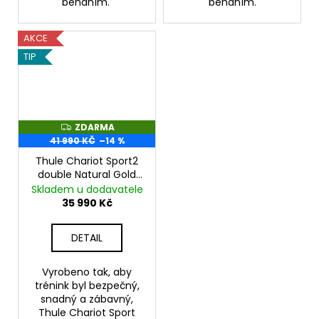
běháním.
běháním.
AKCE
TIP
ZDARMA
Z
D
41 990 KČ
–14 %
A
R
Thule Chariot Sport2
M
double Natural Gold
A
2024
Skladem u dodavatele
35 990 Kč
DETAIL
Vyrobeno tak, aby
trénink byl bezpečný,
snadný a zábavný,
Thule Chariot Sport