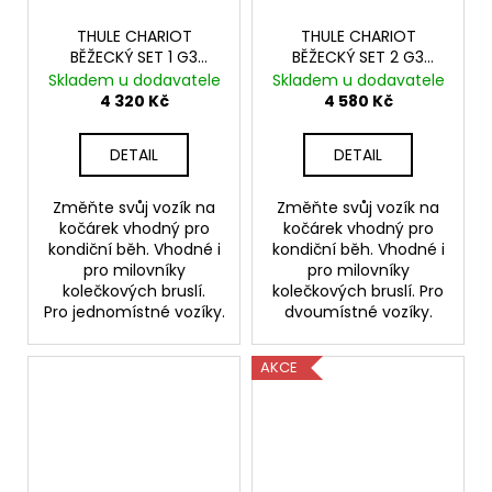
THULE CHARIOT
THULE CHARIOT
BĚŽECKÝ SET 1 G3
BĚŽECKÝ SET 2 G3
2024+
2024+
Skladem u dodavatele
Skladem u dodavatele
4 320 Kč
4 580 Kč
DETAIL
DETAIL
Změňte svůj vozík na
Změňte svůj vozík na
kočárek vhodný pro
kočárek vhodný pro
kondiční běh. Vhodné i
kondiční běh. Vhodné i
pro milovníky
pro milovníky
kolečkových bruslí.
kolečkových bruslí. Pro
Pro jednomístné vozíky.
dvoumístné vozíky.
AKCE