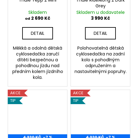
Grey
Skladem
Skladem u dodavatele
2 690 Kč
3 990 Kč
od
DETAIL
DETAIL
Měkká a odolná dětská
Polohovatelná dětská
cyklosedačka zaručí
cyklosedačka na zadní
dítěti bezpečnou a
kolo s pohodlným
pohodlnou jízdu nad
odpružením a
předním kolem jízdního
nastavitelnými popruhy.
kola.
AKCE
AKCE
TIP
TIP
4 320 KČ
–7 %
4 320 KČ
–7 %