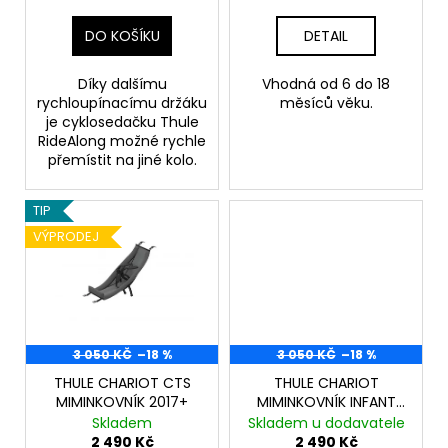
ů
k
a
t
DO KOŠÍKU
DETAIL
j
ů
í
Díky dalšímu
Vhodná od 6 do 18
t
rychloupínacímu držáku
měsíců věku.
je cyklosedačku Thule
?
RideAlong možné rychle
přemístit na jiné kolo.
TIP
HLEDAT
VÝPRODEJ
D
o
3 050 KČ
–18 %
3 050 KČ
–18 %
p
o
THULE CHARIOT CTS
THULE CHARIOT
MIMINKOVNÍK 2017+
MIMINKOVNÍK INFANT
r
SLING 2024+
Skladem
Skladem u dodavatele
u
2 490 Kč
2 490 Kč