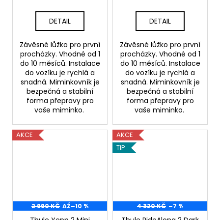
č
u
j
DETAIL
DETAIL
e
m
Závěsné lůžko pro první
Závěsné lůžko pro první
e
procházky. Vhodné od 1
procházky. Vhodné od 1
do 10 měsíců. Instalace
do 10 měsíců. Instalace
do vozíku je rychlá a
do vozíku je rychlá a
snadná. Miminkovník je
snadná. Miminkovník je
bezpečná a stabilní
bezpečná a stabilní
forma přepravy pro
forma přepravy pro
vaše miminko.
vaše miminko.
AKCE
AKCE
TIP
2 990 KČ
AŽ
–10 %
4 320 KČ
–7 %
Thule Yepp 2 Mini
Thule RideAlong 2 Dark