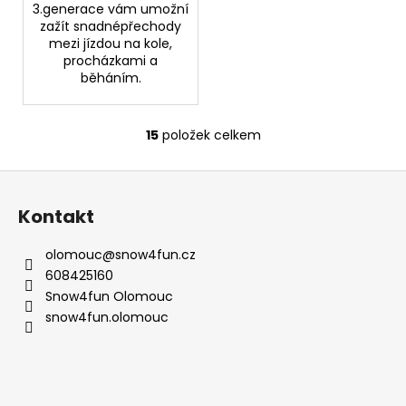
3.generace vám umožní
zažít snadnépřechody
mezi jízdou na kole,
procházkami a
běháním.
15
položek celkem
O
v
Z
l
á
á
Kontakt
d
p
a
a
olomouc
@
snow4fun.cz
c
t
608425160
í
í
Snow4fun Olomouc
p
snow4fun.olomouc
r
v
k
y
v