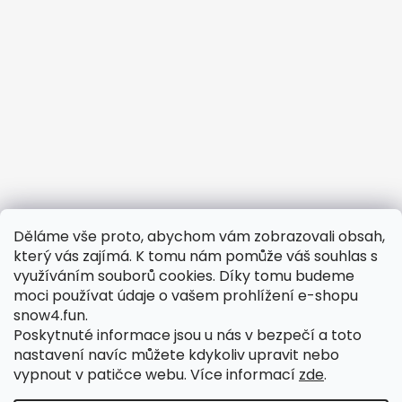
Děláme vše proto, abychom vám zobrazovali obsah,
Potřebujete vyřešit reklamaci?
který vás zajímá. K tomu nám pomůže váš souhlas s
využíváním souborů cookies. Díky tomu budeme
Obchodní podmínky
moci používat údaje o vašem prohlížení e-shopu
Odstoupení od smlouvy
snow4.fun.
Podmínky ochrany osobních údajů
Poskytnuté informace jsou u nás v bezpečí a toto
nastavení navíc můžete kdykoliv upravit nebo
Reklamační formulář
vypnout v patičce webu.
Více informací
zde
.
Reklamační řád